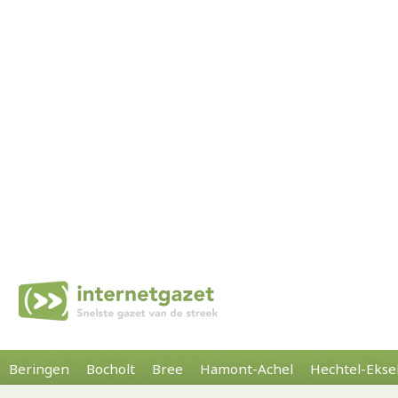
Beringen
Bocholt
Bree
Hamont-Achel
Hechtel-Ekse