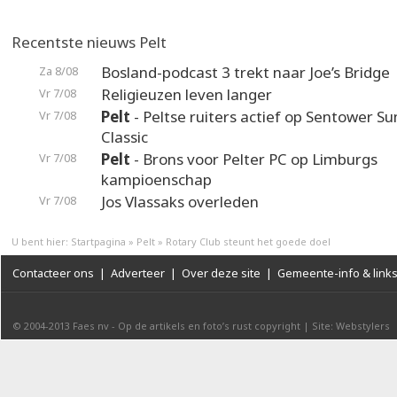
Recentste nieuws Pelt
Bosland-podcast 3 trekt naar Joe’s Bridge
Za 8/08
Religieuzen leven langer
Vr 7/08
Pelt
- Peltse ruiters actief op Sentower 
Vr 7/08
Classic
Pelt
- Brons voor Pelter PC op Limburgs
Vr 7/08
kampioenschap
Jos Vlassaks overleden
Vr 7/08
U bent hier:
Startpagina
»
Pelt
»
Rotary Club steunt het goede doel
Contacteer ons
|
Adverteer
|
Over deze site
|
Gemeente-info & link
© 2004-2013
Faes nv
-
Op de artikels en foto’s rust copyright
|
Site: Webstylers