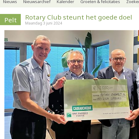
Nieuws
Nieuwsarchief
Kalender
Groeten & felicitaties
Zoeker
Rotary Club steunt het goede doel
Pelt
Maandag 3 juni 2024