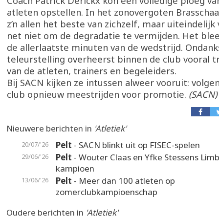
Coach Patrick Derickx kon een volledige ploeg va
atleten opstellen. In het zonovergoten Brasschaa
z’n allen het beste van zichzelf, maar uiteindelijk
net niet om de degradatie te vermijden. Het ble
de allerlaatste minuten van de wedstrijd. Ondank
teleurstelling overheerst binnen de club vooral t
van de atleten, trainers en begeleiders.
Bij SACN kijken ze intussen alweer vooruit: volgen
club opnieuw meestrijden voor promotie.
(SACN)
Nieuwere berichten in
'Atletiek'
Pelt
- SACN blinkt uit op FISEC-spelen
20/07/'26
Pelt
- Wouter Claas en Yfke Stessens Lim
29/06/'26
kampioen
Pelt
- Meer dan 100 atleten op
13/06/'26
zomerclubkampioenschap
Oudere berichten in
'Atletiek'