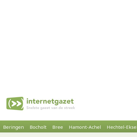
Beringen
Bocholt
Bree
Hamont-Achel
Hechtel-Ekse