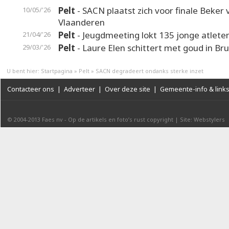
Pelt
- SACN plaatst zich voor finale Beker 
10/05/'26
Vlaanderen
Pelt
- Jeugdmeeting lokt 135 jonge atlete
21/04/'26
Pelt
- Laure Elen schittert met goud in Br
29/03/'26
U bent hier:
Startpagina
»
Pelt
»
SACN degradeert ondanks sterke inzet
Contacteer ons
|
Adverteer
|
Over deze site
|
Gemeente-info & link
© 2004-2013
Faes nv
-
Op de artikels en foto’s rust copyright
|
Site: Webstylers