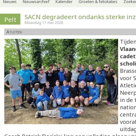
Nieuws
Nieuwsarchief
Kalender
Groeten & felicitaties
Zoeker
SACN degradeert ondanks sterke inz
Pelt
Maandag 11 mei 2026
Atletiek
Tijde
Vlaan
cadet
schol
Brass
voor 
Atlet
Neerp
in de
natio
centra
vooraf
uitda