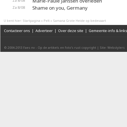
Marie-Paule Janssen overleden
Za 8/08
Shame on you, Germany
Za 8/08
U bent hier:
Startpagina
»
Pelt
»
Samana Grote Heide op bedevaart
Contacteer ons
|
Adverteer
|
Over deze site
|
Gemeente-info & link
© 2004-2013
Faes nv
-
Op de artikels en foto’s rust copyright
|
Site: Webstylers