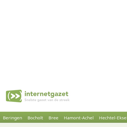
Beringen
Bocholt
Bree
Hamont-Achel
Hechtel-Ekse