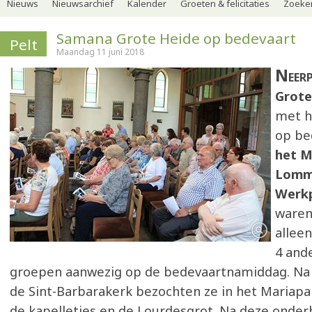
Nieuws
Nieuwsarchief
Kalender
Groeten & felicitaties
Zoeker
Samana Grote Heide op bedevaart
Pelt
Maandag 11 juni 2018
Neer
Grote
met h
op be
het M
Lomm
Werkp
waren
allee
4 and
groepen aanwezig op de bedevaartnamiddag. Na e
de Sint-Barbarakerk bezochten ze in het Mariapar
de kapelletjes en de Lourdesgrot. Na deze onde