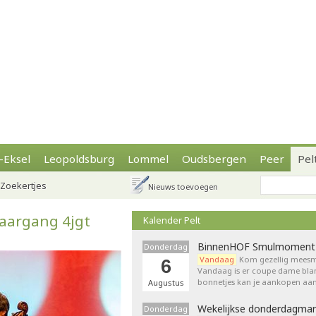
-Eksel
Leopoldsburg
Lommel
Oudsbergen
Peer
Pel
Zoekertjes
Nieuws toevoegen
jaargang 4jgt
Kalender Pelt
BinnenHOF Smulmoment
Donderdag
Vandaag
Kom gezellig meesm
6
Vandaag is er coupe dame bla
bonnetjes kan je aankopen aan
Augustus
Wekelijkse donderdagmar
Donderdag