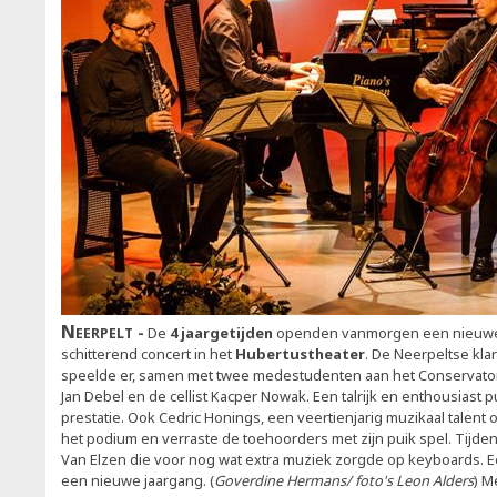
Neerpelt
De
4 jaargetijden
openden vanmorgen een nieuwe
schitterend concert in het
Hubertustheater
. De Neerpeltse kla
speelde er, samen met twee medestudenten aan het Conservator
Jan Debel en de cellist Kacper Nowak. Een talrijk en enthousiast p
prestatie. Ook Cedric Honings, een veertienjarig muzikaal talent o
het podium en verraste de toehoorders met zijn puik spel. Tijde
Van Elzen die voor nog wat extra muziek zorgde op keyboards. 
een nieuwe jaargang. (
Goverdine Hermans/ foto's Leon Alders
) M