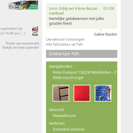
Voor:
Eddy en Irène desair-
01/08
vanbuel
Hartelijke gelukwensen met jullie
gouden feest
organiseert op
ot 16:00 uur (…)
Gabie Raskin
Uw wensen toevoegen
Plaats uw evenement
Alle felicitaties uit Pelt
Bekijk de hele kalender
Zoekertjes Pelt
Aangeboden
Rolex Datejust 126200 Wimbledon - Z
Elektronisch orgel
Gezocht
Fluweelboom
Verloren
Zonnebril verloren