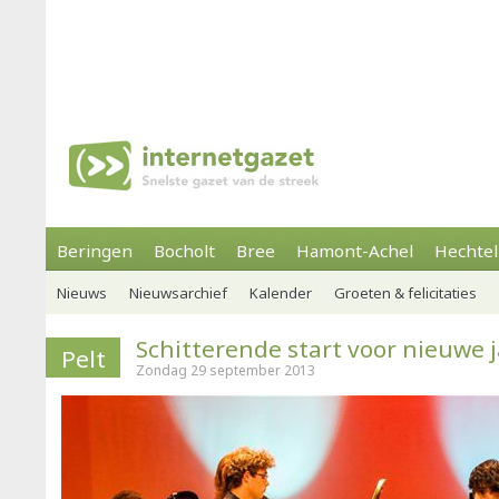
Beringen
Bocholt
Bree
Hamont-Achel
Hechtel
Nieuws
Nieuwsarchief
Kalender
Groeten & felicitaties
Schitterende start voor nieuwe 
Pelt
Zondag 29 september 2013