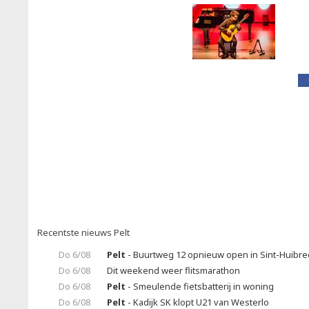
Recentste nieuws Pelt
Do 6/08
Pelt
- Buurtweg 12 opnieuw open in Sint-Huibrec
Do 6/08
Dit weekend weer flitsmarathon
Do 6/08
Pelt
- Smeulende fietsbatterij in woning
Do 6/08
Pelt
- Kadijk SK klopt U21 van Westerlo