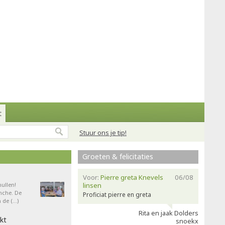
t
Stuur ons je tip!
Groeten & felicitaties
Voor:
Pierre greta Knevels
06/08
ullen!
linsen
nche. De
Proficiat pierre en greta
 de (…)
Rita en jaak Dolders
kt
snoekx