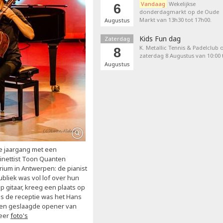
Vandaag
Wekelijkse
6
donderdagmarkt op de Oude
Markt van 13h30 tot 17h00.
Augustus
Kids Fun dag
Zaterdag
K. Metallic Tennis & Padelclub 
8
zaterdag 8 Augustus van 10:00 t
Augustus
 jaargang met een
rinettist Toon Quanten
ium in Antwerpen: de pianist
ubliek was vol lof over hun
p gitaar, kreeg een plaats op
ns de receptie was het Hans
Een geslaagde opener van
eer
foto's