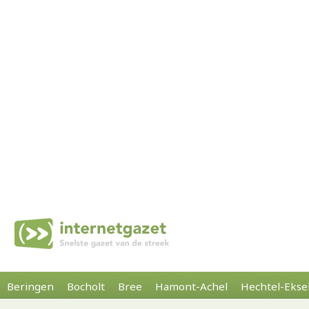
Beringen
Bocholt
Bree
Hamont-Achel
Hechtel-Ekse