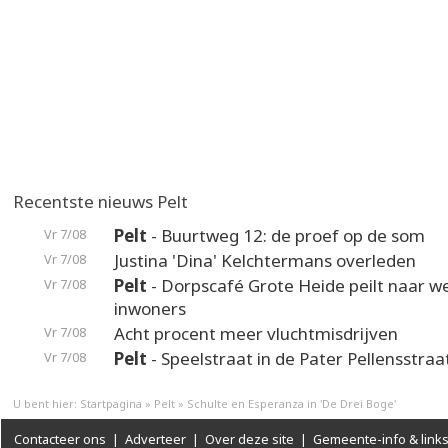
Recentste nieuws Pelt
Pelt
- Buurtweg 12: de proef op de som
Vr 7/08
Justina 'Dina' Kelchtermans overleden
Vr 7/08
Pelt
- Dorpscafé Grote Heide peilt naar 
Vr 7/08
inwoners
Acht procent meer vluchtmisdrijven
Vr 7/08
Pelt
- Speelstraat in de Pater Pellensstraa
Vr 7/08
U bent hier:
Startpagina
»
Pelt
»
Schulte en Esperanza in 'De Drei Boge'
Contacteer ons
|
Adverteer
|
Over deze site
|
Gemeente-info & link