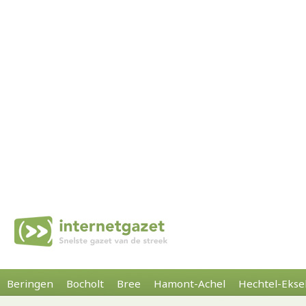
Beringen
Bocholt
Bree
Hamont-Achel
Hechtel-Ekse