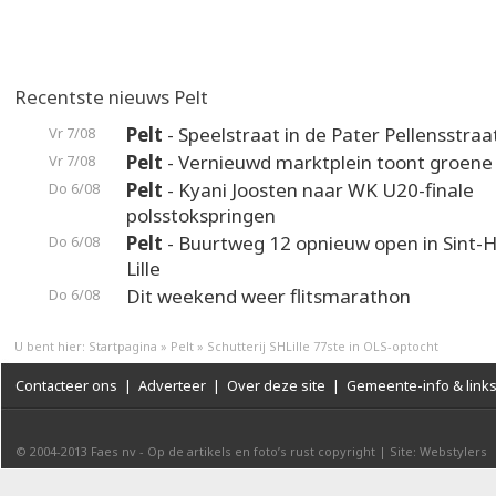
Recentste nieuws Pelt
Pelt
- Speelstraat in de Pater Pellensstraa
Vr 7/08
Pelt
- Vernieuwd marktplein toont groene
Vr 7/08
Pelt
- Kyani Joosten naar WK U20-finale
Do 6/08
polsstokspringen
Pelt
- Buurtweg 12 opnieuw open in Sint-H
Do 6/08
Lille
Dit weekend weer flitsmarathon
Do 6/08
U bent hier:
Startpagina
»
Pelt
»
Schutterij SHLille 77ste in OLS-optocht
Contacteer ons
|
Adverteer
|
Over deze site
|
Gemeente-info & link
© 2004-2013
Faes nv
-
Op de artikels en foto’s rust copyright
|
Site: Webstylers