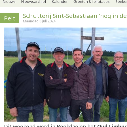
Nieuws
Nieuwsarchief
Kalender
Groeten & felicitaties
Zoeker
Schutterij Sint-Sebastiaan 'nog in de
Pelt
Maandag 8 juli 2024
Dit weekend werd in Beekdaelen het
Oud Limbur