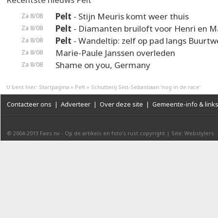
Pelt
- Stijn Meuris komt weer thuis
Za 8/08
Pelt
- Diamanten bruiloft voor Henri en M
Za 8/08
Pelt
- Wandeltip: zelf op pad langs Buurt
Za 8/08
Marie-Paule Janssen overleden
Za 8/08
Shame on you, Germany
Za 8/08
U bent hier:
Startpagina
»
Pelt
»
Schutterij Sint-Sebastiaan 'nog in de race'
Contacteer ons
|
Adverteer
|
Over deze site
|
Gemeente-info & link
© 2004-2013
Faes nv
-
Op de artikels en foto’s rust copyright
|
Site: Webstylers