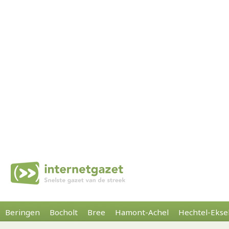
Beringen
Bocholt
Bree
Hamont-Achel
Hechtel-Ekse