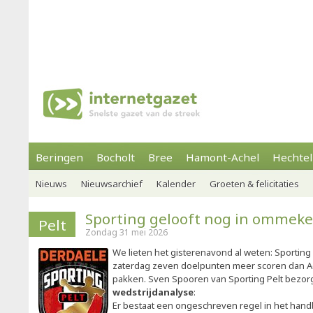
Beringen
Bocholt
Bree
Hamont-Achel
Hechtel
Nieuws
Nieuwsarchief
Kalender
Groeten & felicitaties
Sporting gelooft nog in ommeke
Pelt
Zondag 31 mei 2026
We lieten het gisterenavond al weten: Sporting
zaterdag zeven doelpunten meer scoren dan Achi
pakken. Sven Spooren van Sporting Pelt bezorg
wedstrijdanalyse
:
Er bestaat een ongeschreven regel in het handb