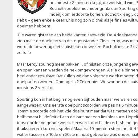
het meeste 2-minuten krijgt, de wedstrijd wint!
Bocholt speelde met meer grinta dan Sporting
moeilijk om erdoor te komen. Bocholt kreeg 5x
Pelt 0 – geen enkele keer! Er is nog zo’n cliché: als je finales wi
doelman hebben!
Die waren gisteren aan beide kanten aanwezig. De 4 doelmannen
zien maar de doelman van de tegenstander, Clem Leroy, was man
wordt de bewering met statistieken bewezen: Bocholt mistte 3x va
zelfs 4x.
Maar Leroy zou nog meer pakken… of misten onze jongens gewo
en open kansen werden de nek omgewrongen. Als je die binnen g
heel ander resultaat. Dat zullen we dan volgende week moeten
doelpunten winnen! Onmogelijk? Zeker niet. We wonnen de laats
minstens 8 verschil.
Sporting kon in het begin nog even bijhouden maar we waren co
aangewezen. Ons eerste doelpunt scoorden we pas na 6 minuten 
Tommie scoorde ook het 2de doelpunt maar dat was meteen ook z
helft moest hij definitief aan de kant met een liesblessure. Hope
topscoorder volgende week. Het wordt dun bij de rechtshandige
(buikspieren) kon niet spelen! Maar na 10 minuten stond het 6-4
wat er tussen de 10de en 20ste minuut gebeurde was ondermaats