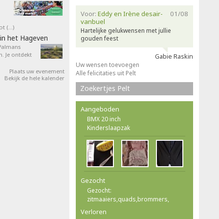
Voor:
Eddy en Irène desair-
01/08
vanbuel
ot (…)
Hartelijke gelukwensen met jullie
in het Hageven
gouden feest
 Palmans
. Je ontdekt
Gabie Raskin
Uw wensen toevoegen
Plaats uw evenement
Alle felicitaties uit Pelt
Bekijk de hele kalender
Zoekertjes Pelt
Aangeboden
BMX 20 inch
Kinderslaapzak
Gezocht
Gezocht:
zitmaaiers,quads,brommers,
Verloren