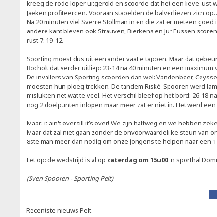
kreeg de rode loper uitgerold en scoorde dat het een lieve lust 
Jaeken profiteerden. Vooraan stapelden de balverliezen zich op…
Na 20 minuten viel Sverre Stollman in en die zat er meteen goed 
andere kant bleven ook Strauven, Bierkens en Jur Eussen scoren.
rust 7: 19-12.
Sporting moest dus uit een ander vaatje tappen. Maar dat gebeur
Bocholt dat verder uitliep: 23-14 na 40 minuten en een maximum
De invallers van Sporting scoorden dan wel: Vandenboer, Ceyss
moesten hun ploeg trekken. De tandem Riské-Spooren werd lam 
mislukten net wat te veel. Het verschil bleef op het bord: 26-18 n
nog 2 doelpunten inlopen maar meer zat er niet in. Het werd een
Maar: it ain't over till it’s over! We zijn halfweg en we hebben ze
Maar dat zal niet gaan zonder de onvoorwaardelijke steun van 
8ste man meer dan nodig om onze jongens te helpen naar een 12
Let op: de wedstrijd is al op
zaterdag om 15u00
in sporthal Dom
(Sven Spooren - Sporting Pelt)
Recentste nieuws Pelt