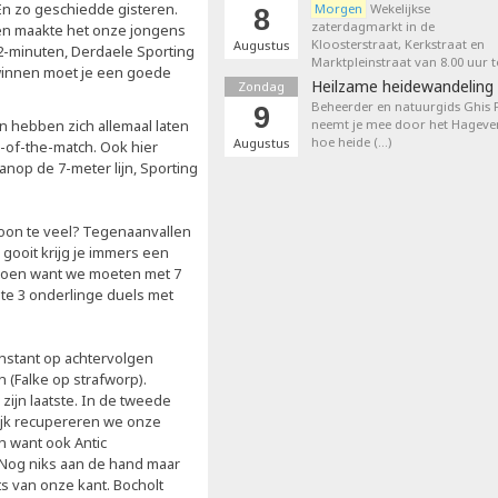
 En zo geschiedde gisteren.
Morgen
Wekelijkse
8
zaterdagmarkt in de
 en maakte het onze jongens
Kloosterstraat, Kerkstraat en
Augustus
 2-minuten, Derdaele Sporting
Marktpleinstraat van 8.00 uur t
lt winnen moet je een goede
Heilzame heidewandeling 
Zondag
Beheerder en natuurgids Ghis
9
 hebben zich allemaal laten
neemt je mee door het Hageven
hoe heide (…)
Augustus
-of-the-match. Ook hier
nop de 7-meter lijn, Sporting
on te veel? Tegenaanvallen
ooit krijg je immers een
 doen want we moeten met 7
te 3 onderlinge duels met
nstant op achtervolgen
(Falke op strafworp).
ijn laatste. In de tweede
lijk recupereren we onze
n want ook Antic
. Nog niks aan de hand maar
 van onze kant. Bocholt