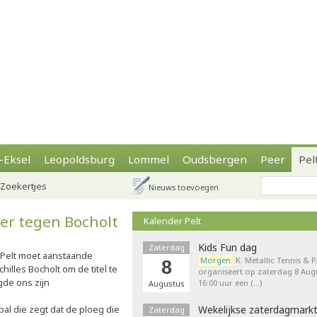
-Eksel
Leopoldsburg
Lommel
Oudsbergen
Peer
Pel
Zoekertjes
Nieuws toevoegen
er tegen Bocholt
Kalender Pelt
Kids Fun dag
Zaterdag
 Pelt moet aanstaande
Morgen
K. Metallic Tennis & 
8
lles Bocholt om de titel te
organiseert op zaterdag 8 Augu
de ons zijn
16:00 uur een (…)
Augustus
al die zegt dat de ploeg die
Wekelijkse zaterdagmark
Zaterdag