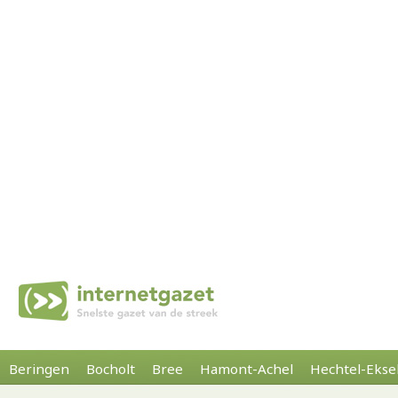
Beringen
Bocholt
Bree
Hamont-Achel
Hechtel-Ekse