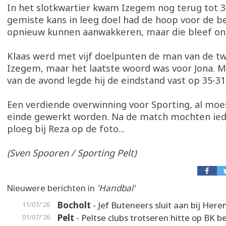
In het slotkwartier kwam Izegem nog terug tot 3
gemiste kans in leeg doel had de hoop voor de b
opnieuw kunnen aanwakkeren, maar die bleef on
Klaas werd met vijf doelpunten de man van de tw
Izegem, maar het laatste woord was voor Jona. Me
van de avond legde hij de eindstand vast op 35-31
Een verdiende overwinning voor Sporting, al moes
einde gewerkt worden. Na de match mochten ie
ploeg bij Reza op de foto...
(Sven Spooren / Sporting Pelt)
Nieuwere berichten in
'Handbal'
Bocholt
- Jef Buteneers sluit aan bij Here
11/07/'26
Pelt
- Peltse clubs trotseren hitte op BK 
01/07/'26