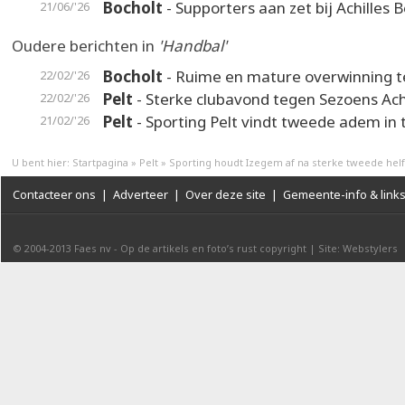
Bocholt
- Supporters aan zet bij Achilles 
21/06/'26
Oudere berichten in
'Handbal'
Bocholt
- Ruime en mature overwinning t
22/02/'26
Pelt
- Sterke clubavond tegen Sezoens Achi
22/02/'26
Pelt
- Sporting Pelt vindt tweede adem in 
21/02/'26
U bent hier:
Startpagina
»
Pelt
»
Sporting houdt Izegem af na sterke tweede helf
Contacteer ons
|
Adverteer
|
Over deze site
|
Gemeente-info & link
© 2004-2013
Faes nv
-
Op de artikels en foto’s rust copyright
|
Site: Webstylers