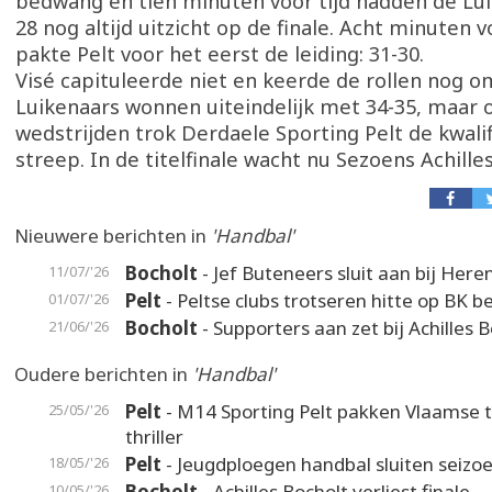
bedwang en tien minuten voor tijd hadden de Luik
28 nog altijd uitzicht op de finale. Acht minuten 
pakte Pelt voor het eerst de leiding: 31-30.
Visé capituleerde niet en keerde de rollen nog o
Luikenaars wonnen uiteindelijk met 34-35, maar 
wedstrijden trok Derdaele Sporting Pelt de kwalif
streep. In de titelfinale wacht nu Sezoens Achille
Nieuwere berichten in
'Handbal'
Bocholt
- Jef Buteneers sluit aan bij Here
11/07/'26
Pelt
- Peltse clubs trotseren hitte op BK 
01/07/'26
Bocholt
- Supporters aan zet bij Achilles 
21/06/'26
Oudere berichten in
'Handbal'
Pelt
- M14 Sporting Pelt pakken Vlaamse t
25/05/'26
thriller
Pelt
- Jeugdploegen handbal sluiten seizo
18/05/'26
Bocholt
- Achilles Bocholt verliest finale
10/05/'26