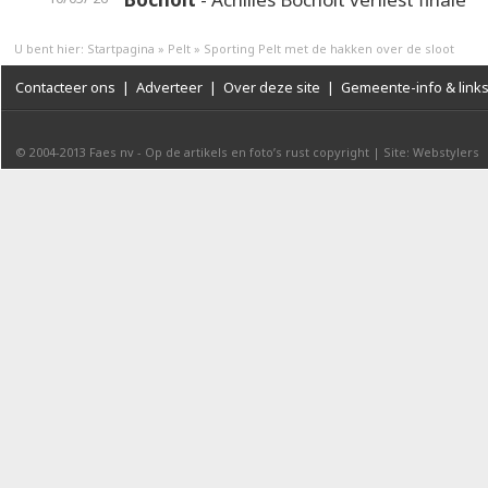
U bent hier:
Startpagina
»
Pelt
»
Sporting Pelt met de hakken over de sloot
Contacteer ons
|
Adverteer
|
Over deze site
|
Gemeente-info & link
© 2004-2013
Faes nv
-
Op de artikels en foto’s rust copyright
|
Site: Webstylers