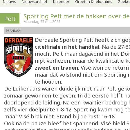
Nieuws
Nieuwsarchief
Kalender
Groeten & felicitaties
Zoeker
Sporting Pelt met de hakken over de
Pelt
Maandag 25 mei 2026
Handbal
Derdaele Sporting Pelt heeft zich ge
titelfinale in het handbal
. Na de 27-3
mocht Pelt maandagavond in het Do
nipt verliezen, maar de kwalificatie 
zweet en tranen
. Visé won de return
maar dat volstond niet om Sporting n
te houden.
De Luikenaars waren duidelijk niet naar Pelt ge
zomaar gewonnen te geven. In de eerste helft n
doorlopend de leiding. Na een kwartier bedroeg h
zelfs vier doelpunten: 8-12. Sporting kwam nog te
maar Visé brak niet. Stand bij de rust: 16-18.
Ook na de pauze bleef het spannend. Visé hield S