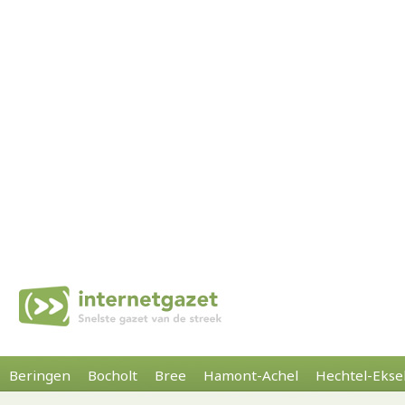
Beringen
Bocholt
Bree
Hamont-Achel
Hechtel-Ekse