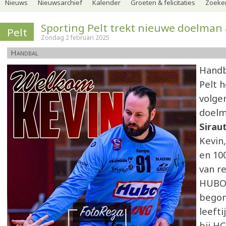
Nieuws
Nieuwsarchief
Kalender
Groeten & felicitaties
Zoeker
Sporting Pelt trekt nieuwe doelman
Pelt
Zondag 2 februari 2025
Handbal
Handb
Pelt 
volge
doel
Sirau
Kevin,
en 10
van r
HUBO 
begon
leefti
bij HC