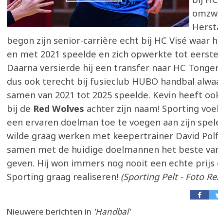
omzwe
Herst
begon zijn senior-carrière echt bij HC Visé waar h
en met 2021 speelde en zich opwerkte tot eerst
Daarna versierde hij een transfer naar HC Tonge
dus ook terecht bij fusieclub HUBO handbal alwaar
samen van 2021 tot 2025 speelde. Kevin heeft ook
bij de
Red Wolves
achter zijn naam! Sporting vo
een ervaren doelman toe te voegen aan zijn spel
wilde graag werken met keepertrainer David Polfl
samen met de huidige doelmannen het beste van
geven. Hij won immers nog nooit een echte prijs e
Sporting graag realiseren!
(Sporting Pelt - Foto Re
Nieuwere berichten in
'Handbal'