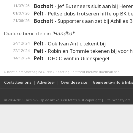
Bocholt
- Jef Buteneers sluit aan bij Here
11/07/'26
Pelt
- Peltse clubs trotseren hitte op BK 
01/07/'26
Bocholt
- Supporters aan zet bij Achilles 
21/06/'26
Oudere berichten in
'Handbal'
Pelt
- Ook Ivan Antic tekent bij
24/12/'24
Pelt
- Robin en Tommie tekenen bij voor h
22/12/'24
Pelt
- DHCO wint in Uilenspiegel
14/12/'24
U bent hier:
Startpagina
»
Pelt
»
Sporting Pelt trekt nieuwe doelman aan
Contacteer ons
|
Adverteer
|
Over deze site
|
Gemeente-info & link
© 2004-2013
Faes nv
-
Op de artikels en foto’s rust copyright
|
Site: Webstylers