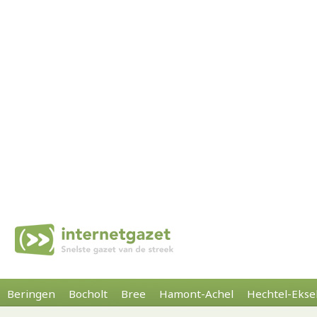
Beringen
Bocholt
Bree
Hamont-Achel
Hechtel-Ekse