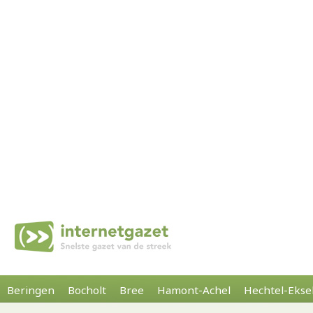
Beringen
Bocholt
Bree
Hamont-Achel
Hechtel-Ekse