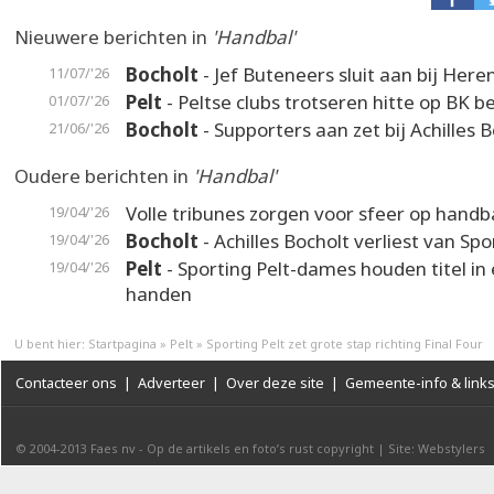
Nieuwere berichten in
'Handbal'
Bocholt
- Jef Buteneers sluit aan bij Here
11/07/'26
Pelt
- Peltse clubs trotseren hitte op BK 
01/07/'26
Bocholt
- Supporters aan zet bij Achilles 
21/06/'26
Oudere berichten in
'Handbal'
Volle tribunes zorgen voor sfeer op handb
19/04/'26
Bocholt
- Achilles Bocholt verliest van Spor
19/04/'26
Pelt
- Sporting Pelt-dames houden titel in
19/04/'26
handen
U bent hier:
Startpagina
»
Pelt
»
Sporting Pelt zet grote stap richting Final Four
Contacteer ons
|
Adverteer
|
Over deze site
|
Gemeente-info & link
© 2004-2013
Faes nv
-
Op de artikels en foto’s rust copyright
|
Site: Webstylers