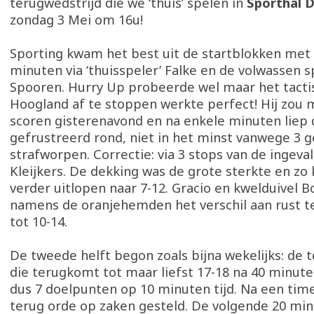
terugwedstrijd die we ‘thuis’ spelen in
Sporthal 
zondag 3 Mei om 16u!
Sporting kwam het best uit de startblokken met 
minuten via ‘thuisspeler’ Falke en de volwassen
Spooren. Hurry Up probeerde wel maar het tacti
Hoogland af te stoppen werkte perfect! Hij zou 
scoren gisterenavond en na enkele minuten liep d
gefrustreerd rond, niet in het minst vanwege 3 
strafworpen. Correctie: via 3 stops van de ingeva
Kleijkers. De dekking was de grote sterkte en zo
verder uitlopen naar 7-12. Gracio en kwelduivel 
namens de oranjehemden het verschil aan rust 
tot 10-14.
De tweede helft begon zoals bijna wekelijks: de
die terugkomt tot maar liefst 17-18 na 40 minute
dus 7 doelpunten op 10 minuten tijd. Na een tim
terug orde op zaken gesteld. De volgende 20 mi