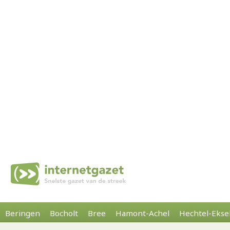
Beringen
Bocholt
Bree
Hamont-Achel
Hechtel-Ekse