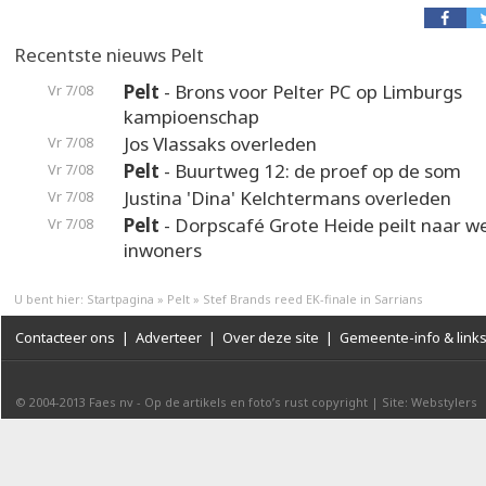
Recentste nieuws Pelt
Pelt
- Brons voor Pelter PC op Limburgs
Vr 7/08
kampioenschap
Jos Vlassaks overleden
Vr 7/08
Pelt
- Buurtweg 12: de proef op de som
Vr 7/08
Justina 'Dina' Kelchtermans overleden
Vr 7/08
Pelt
- Dorpscafé Grote Heide peilt naar 
Vr 7/08
inwoners
U bent hier:
Startpagina
»
Pelt
»
Stef Brands reed EK-finale in Sarrians
Contacteer ons
|
Adverteer
|
Over deze site
|
Gemeente-info & link
© 2004-2013
Faes nv
-
Op de artikels en foto’s rust copyright
|
Site: Webstylers