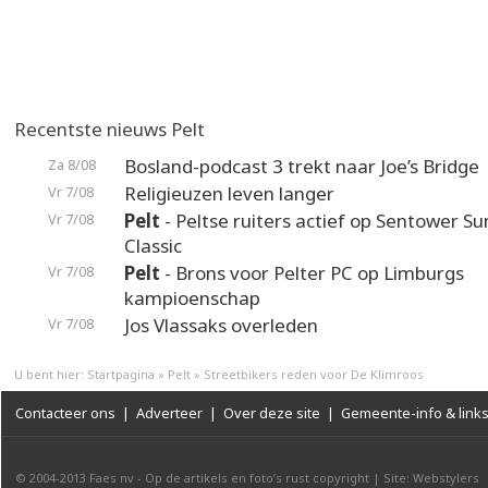
Recentste nieuws Pelt
Bosland-podcast 3 trekt naar Joe’s Bridge
Za 8/08
Religieuzen leven langer
Vr 7/08
Pelt
- Peltse ruiters actief op Sentower 
Vr 7/08
Classic
Pelt
- Brons voor Pelter PC op Limburgs
Vr 7/08
kampioenschap
Jos Vlassaks overleden
Vr 7/08
U bent hier:
Startpagina
»
Pelt
»
Streetbikers reden voor De Klimroos
Contacteer ons
|
Adverteer
|
Over deze site
|
Gemeente-info & link
© 2004-2013
Faes nv
-
Op de artikels en foto’s rust copyright
|
Site: Webstylers