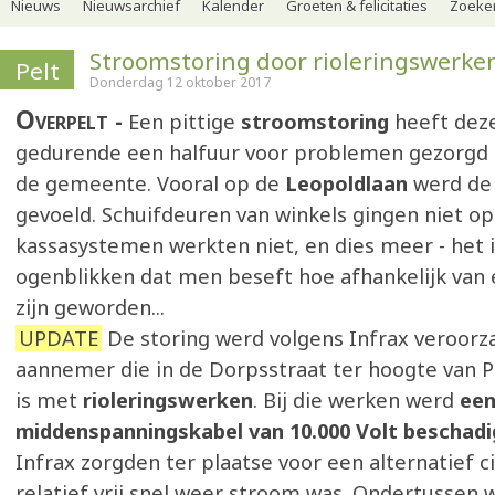
Nieuws
Nieuwsarchief
Kalender
Groeten & felicitaties
Zoeker
Stroomstoring door rioleringswerke
Pelt
Donderdag 12 oktober 2017
Overpelt
Een pittige
stroomstoring
heeft dez
gedurende een halfuur voor problemen gezorgd i
de gemeente. Vooral op de
Leopoldlaan
werd de
gevoeld. Schuifdeuren van winkels gingen niet op
kassasystemen werkten niet, en dies meer - het i
ogenblikken dat men beseft hoe afhankelijk van e
zijn geworden...
UPDATE
De storing werd volgens Infrax veroorz
aannemer die in de Dorpsstraat ter hoogte van P
is met
rioleringswerken
. Bij die werken werd
ee
middenspanningskabel van 10.000 Volt beschadi
Infrax zorgden ter plaatse voor een alternatief ci
relatief vrij snel weer stroom was. Ondertussen 