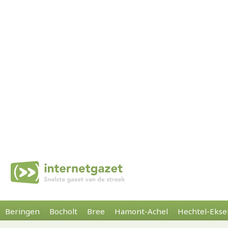
Beringen
Bocholt
Bree
Hamont-Achel
Hechtel-Ekse