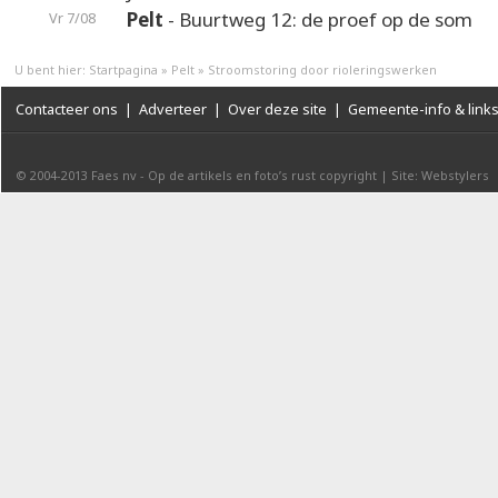
Pelt
- Buurtweg 12: de proef op de som
Vr 7/08
U bent hier:
Startpagina
»
Pelt
»
Stroomstoring door rioleringswerken
Contacteer ons
|
Adverteer
|
Over deze site
|
Gemeente-info & link
© 2004-2013
Faes nv
-
Op de artikels en foto’s rust copyright
|
Site: Webstylers