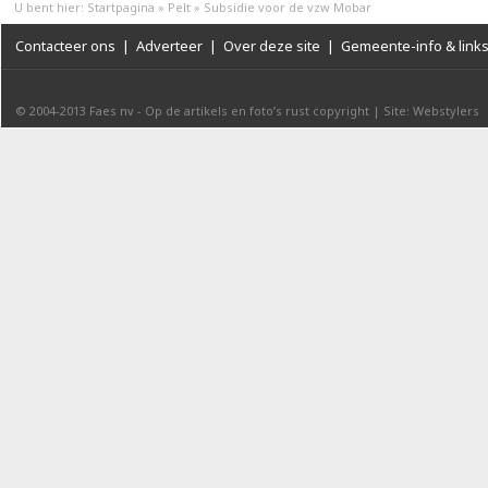
U bent hier:
Startpagina
»
Pelt
»
Subsidie voor de vzw Mobar
Contacteer ons
|
Adverteer
|
Over deze site
|
Gemeente-info & link
© 2004-2013
Faes nv
-
Op de artikels en foto’s rust copyright
|
Site: Webstylers