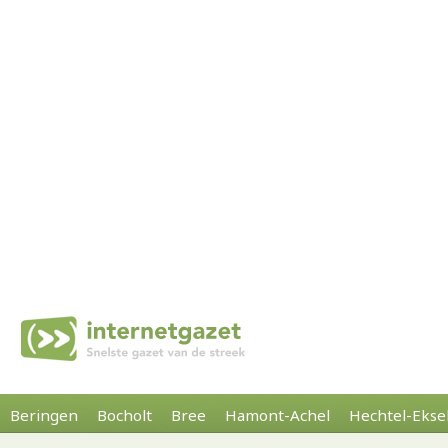
Beringen
Bocholt
Bree
Hamont-Achel
Hechtel-Ekse