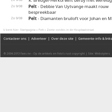
K. Breugel-Herkol wint derby met wereldg
Pelt
- Debbie Van Uytvange maakt rouw
Zo 9/08
bespreekbaar
Pelt
- Diamanten bruiloft voor Johan en M
Zo 9/08
U bent hier:
Startpagina
»
Pelt
»
Zoete zondes in de Hospitaalstraat
Contacteer ons
|
Adverteer
|
Over deze site
|
Gemeente-info & link
© 2004-2013
Faes nv
-
Op de artikels en foto’s rust copyright
|
Site: Webstylers