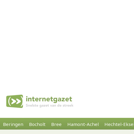
Beringen
Bocholt
Bree
Hamont-Achel
Hechtel-Ekse