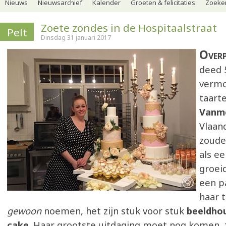
Nieuws
Nieuwsarchief
Kalender
Groeten & felicitaties
Zoeker
Zoete zondes in de Hospitaalstraat
Pelt
Dinsdag 31 januari 2017
Over
deed 
vermo
taart
Vanm
Vlaan
zoude
als e
groeid
een pa
haar t
gewoon
noemen, het zijn stuk voor stuk
beeldho
cake
. Haar grootste uitdaging moet nog komen, 