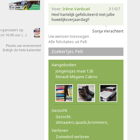
Voor:
Irène Vanbuel
31/07
Heel hartelijk gefeliciteerd met jullie
huwelijksverjaardag!!
organiseert op
Sonja Verachtert
ot 16:00 uur (…)
Uw wensen toevoegen
Alle felicitaties uit Pelt
Plaats uw evenement
Bekijk de hele kalender
Zoekertjes Pelt
Aangeboden
Jongensjas maat 128
Renault Mégane Cabrio
Gezocht
Gezocht:
zitmaaiers,quads,brommers,
Verloren
Zonnebril verloren