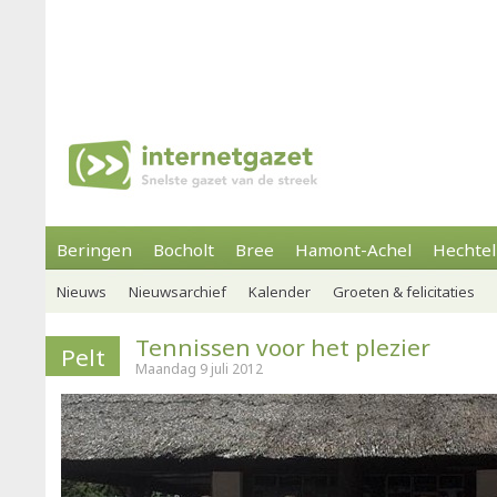
Beringen
Bocholt
Bree
Hamont-Achel
Hechtel
Nieuws
Nieuwsarchief
Kalender
Groeten & felicitaties
Tennissen voor het plezier
Pelt
Maandag 9 juli 2012