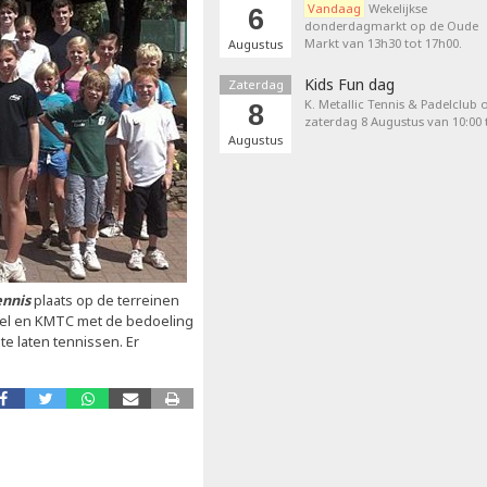
Vandaag
Wekelijkse
6
donderdagmarkt op de Oude
Markt van 13h30 tot 17h00.
Augustus
Kids Fun dag
Zaterdag
K. Metallic Tennis & Padelclub 
8
zaterdag 8 Augustus van 10:00 t
Augustus
ennis
plaats op de terreinen
Eksel en KMTC met de bedoeling
e laten tennissen. Er