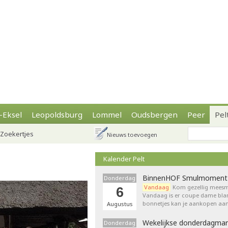
-Eksel
Leopoldsburg
Lommel
Oudsbergen
Peer
Pel
Zoekertjes
Nieuws toevoegen
Kalender Pelt
BinnenHOF Smulmoment
Donderdag
Vandaag
Kom gezellig meesm
6
Vandaag is er coupe dame bla
bonnetjes kan je aankopen aan
Augustus
Wekelijkse donderdagmar
Donderdag