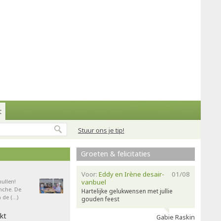
t
Stuur ons je tip!
Groeten & felicitaties
Voor:
Eddy en Irène desair-
01/08
ullen!
vanbuel
nche. De
Hartelijke gelukwensen met jullie
 de (…)
gouden feest
kt
Gabie Raskin