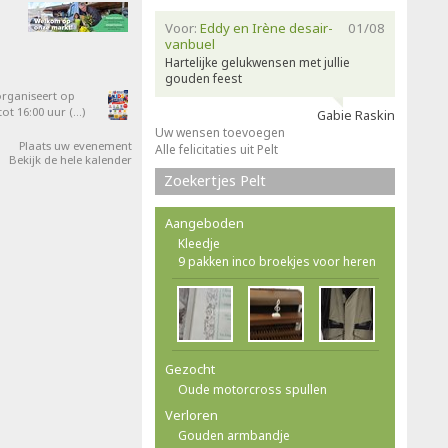
Voor:
Eddy en Irène desair-
01/08
vanbuel
Hartelijke gelukwensen met jullie
gouden feest
organiseert op
ot 16:00 uur (…)
Gabie Raskin
Uw wensen toevoegen
Plaats uw evenement
Alle felicitaties uit Pelt
Bekijk de hele kalender
Zoekertjes Pelt
Aangeboden
Kleedje
9 pakken inco broekjes voor heren
Gezocht
Oude motorcross spullen
Verloren
Gouden armbandje