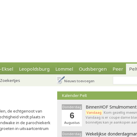
-Eksel
Leopoldsburg
Lommel
Oudsbergen
Peer
Pel
Zoekertjes
Nieuws toevoegen
Kalender Pelt
BinnenHOF Smulmoment
Donderdag
en, de echtgenoot van
Vandaag
Kom gezellig meesm
6
chtigheid vindt plaats in
Vandaag is er coupe dame bla
vondwake in de parochiekerk
bonnetjes kan je aankopen aan
Augustus
roeten in uitvaartcentrum
Wekelijkse donderdagmar
Donderdag