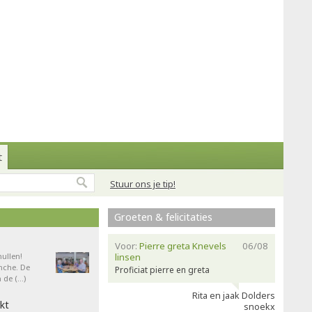
t
Stuur ons je tip!
Groeten & felicitaties
Voor:
Pierre greta Knevels
06/08
ullen!
linsen
nche. De
Proficiat pierre en greta
 de (…)
Rita en jaak Dolders
kt
snoekx