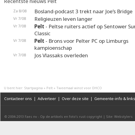
Recentste nieuws Pelt
Bosland-podcast 3 trekt naar Joe’s Bridge
Za 8/08
Religieuzen leven langer
Vr 7/08
Pelt
- Peltse ruiters actief op Sentower 
Vr 7/08
Classic
Pelt
- Brons voor Pelter PC op Limburgs
Vr 7/08
kampioenschap
Jos Vlassaks overleden
Vr 7/08
U bent hier:
Startpagina
»
Pelt
»
Tweemaal winst voor DHCO
Contacteer ons
|
Adverteer
|
Over deze site
|
Gemeente-info & link
© 2004-2013
Faes nv
-
Op de artikels en foto’s rust copyright
|
Site: Webstylers