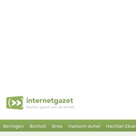
Beringen
Bocholt
Bree
Hamont-Achel
Hechtel-Ekse