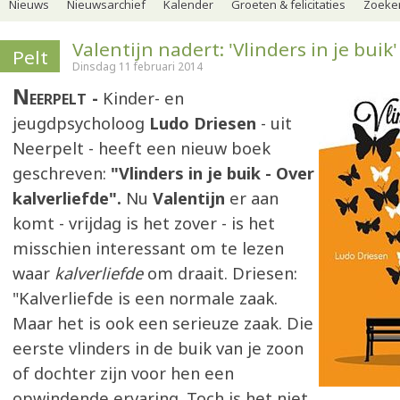
Nieuws
Nieuwsarchief
Kalender
Groeten & felicitaties
Zoeker
Valentijn nadert: 'Vlinders in je buik'
Pelt
Dinsdag 11 februari 2014
Neerpelt
Kinder- en
jeugdpsycholoog
Ludo Driesen
- uit
Neerpelt - heeft een nieuw boek
geschreven:
"Vlinders in je buik - Over
kalverliefde".
Nu
Valentijn
er aan
komt - vrijdag is het zover - is het
misschien interessant om te lezen
waar
kalverliefde
om draait. Driesen:
"Kalverliefde is een normale zaak.
Maar het is ook een serieuze zaak. Die
eerste vlinders in de buik van je zoon
of dochter zijn voor hen een
opwindende ervaring. Toch is het niet