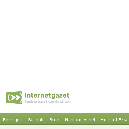
Beringen
Bocholt
Bree
Hamont-Achel
Hechtel-Ekse