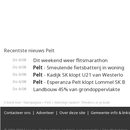
Recentste nieuws Pelt
Dit weekend weer flitsmarathon
Do 6/08
Pelt
- Smeulende fietsbatterij in woning
Do 6/08
Pelt
- Kadijk SK klopt U21 van Westerlo
Do 6/08
Pelt
- Esperanza Pelt klopt Lommel SK B
Do 6/08
Landbouw 45% van grondoppervlakte
Do 6/08
U bent hier:
Startpagina
»
Pelt
»
Valentijn nadert: 'Vlinders in je buik'
Contacteer ons
|
Adverteer
|
Over deze site
|
Gemeente-info & link
© 2004-2013
Faes nv
-
Op de artikels en foto’s rust copyright
|
Site: Webstylers