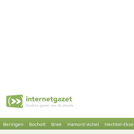
Beringen
Bocholt
Bree
Hamont-Achel
Hechtel-Ekse