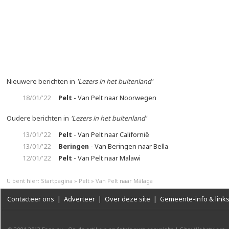
Nieuwere berichten in
'Lezers in het buitenland'
18/01/'22
Pelt
- Van Pelt naar Noorwegen
Oudere berichten in
'Lezers in het buitenland'
13/01/'22
Pelt
- Van Pelt naar Californië
13/01/'22
Beringen
- Van Beringen naar Bella
12/01/'22
Pelt
- Van Pelt naar Malawi
U bent hier:
Startpagina
»
Pelt
»
Van Pelt naar Málaga
Contacteer ons
|
Adverteer
|
Over deze site
|
Gemeente-info & link