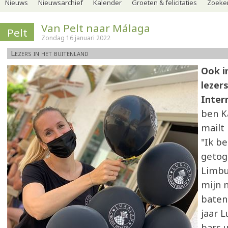
Nieuws
Nieuwsarchief
Kalender
Groeten & felicitaties
Zoeker
Van Pelt naar Málaga
Pelt
Zondag 16 januari 2022
Lezers in het buitenland
Ook i
lezer
Inter
ben K
mailt
"Ik b
getoge
Limbu
mijn m
baten 
jaar L
bars u