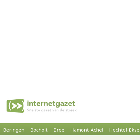
Beringen
Bocholt
Bree
Hamont-Achel
Hechtel-Ekse