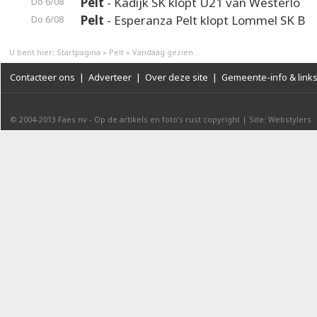
Pelt
- Kadijk SK klopt U21 van Westerlo
Do 6/08
Pelt
- Esperanza Pelt klopt Lommel SK B
Do 6/08
U bent hier:
Startpagina
»
Pelt
»
Vandaag gezien...
Contacteer ons
|
Adverteer
|
Over deze site
|
Gemeente-info & link
© 2004-2013
Faes nv
-
Op de artikels en foto’s rust copyright
|
Site: Webstylers