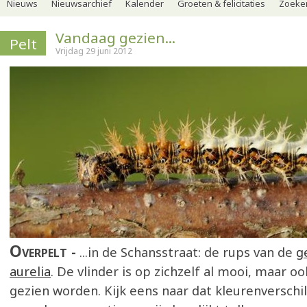
Nieuws
Nieuwsarchief
Kalender
Groeten & felicitaties
Zoeker
Vandaag gezien...
Pelt
Vrijdag 29 juni 2012
Overpelt
...in de Schansstraat: de rups van de
g
aurelia
. De vlinder is op zichzelf al mooi, maar 
gezien worden. Kijk eens naar dat kleurenverschil