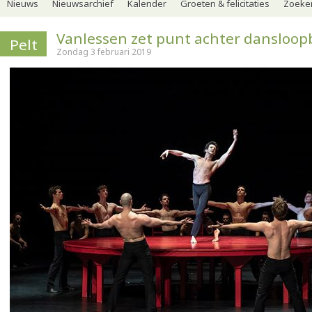
Nieuws
Nieuwsarchief
Kalender
Groeten & felicitaties
Zoeker
Vanlessen zet punt achter dansloo
Pelt
Zondag 3 februari 2019