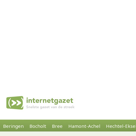
Beringen
Bocholt
Bree
Hamont-Achel
Hechtel-Ekse