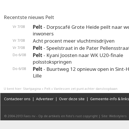
Recentste nieuws Pelt
Pelt
- Dorpscafé Grote Heide peilt naar 
Vr 7/08
inwoners
Acht procent meer vluchtmisdrijven
Vr 7/08
Pelt
- Speelstraat in de Pater Pellensstraa
Vr 7/08
Pelt
- Kyani Joosten naar WK U20-finale
Do 6/08
polsstokspringen
Pelt
- Buurtweg 12 opnieuw open in Sint-H
Do 6/08
Lille
U bent hier:
Startpagina
»
Pelt
»
Vanlessen zet punt achter dansloopbaan
Contacteer ons
|
Adverteer
|
Over deze site
|
Gemeente-info & link
© 2004-2013
Faes nv
-
Op de artikels en foto’s rust copyright
|
Site: Webstylers