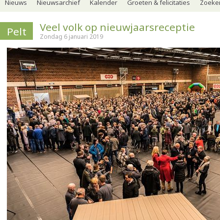
Nieuws
Nieuwsarchief
Kalender
Groeten & felicitaties
Zoeker
Veel volk op nieuwjaarsreceptie
Pelt
Zondag 6 januari 2019