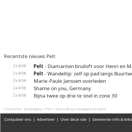
Recentste nieuws Pelt
Pelt
- Diamanten bruiloft voor Henri en M
Za 8/08
Pelt
- Wandeltip: zelf op pad langs Buurt
Za 8/08
Marie-Paule Janssen overleden
Za 8/08
Shame on you, Germany
Za 8/08
Bijna twee op drie te snel in zone 30
Za 8/08
U bent hier:
Startpagina
»
Pelt
»
Veel volk op nieuwjaarsreceptie
Contacteer ons
|
Adverteer
|
Over deze site
|
Gemeente-info & link