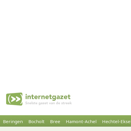
Beringen
Bocholt
Bree
Hamont-Achel
Hechtel-Ekse