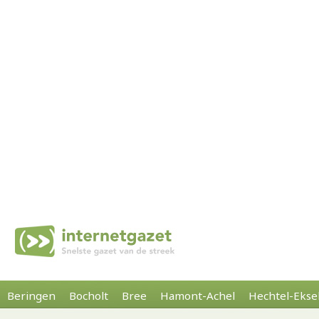
Beringen
Bocholt
Bree
Hamont-Achel
Hechtel-Ekse