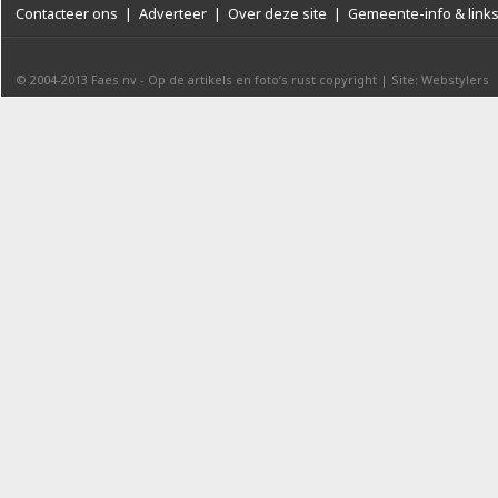
Contacteer ons
|
Adverteer
|
Over deze site
|
Gemeente-info & link
© 2004-2013
Faes nv
-
Op de artikels en foto’s rust copyright
|
Site: Webstylers