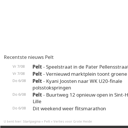
Recentste nieuws Pelt
Pelt
- Speelstraat in de Pater Pellensstraa
Vr 7/08
Pelt
- Vernieuwd marktplein toont groene
Vr 7/08
Pelt
- Kyani Joosten naar WK U20-finale
Do 6/08
polsstokspringen
Pelt
- Buurtweg 12 opnieuw open in Sint-H
Do 6/08
Lille
Dit weekend weer flitsmarathon
Do 6/08
U bent hier:
Startpagina
»
Pelt
»
Verlies voor Grote Heide