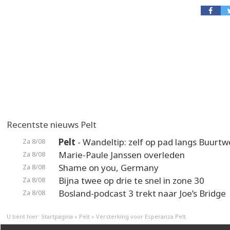
Recentste nieuws Pelt
Pelt
- Wandeltip: zelf op pad langs Buurt
Za 8/08
Marie-Paule Janssen overleden
Za 8/08
Shame on you, Germany
Za 8/08
Bijna twee op drie te snel in zone 30
Za 8/08
Bosland-podcast 3 trekt naar Joe’s Bridge
Za 8/08
U bent hier:
Startpagina
»
Pelt
»
Versterking voor Esperanza Pelt