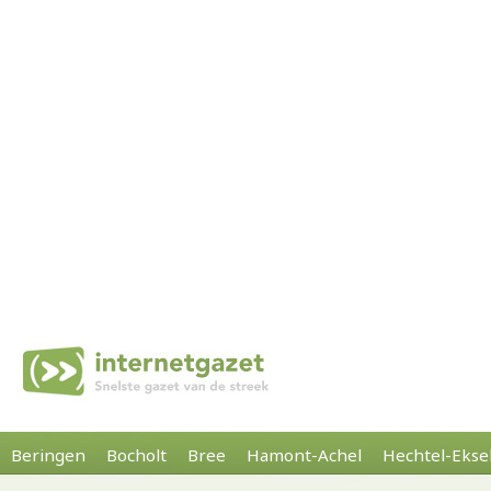
Beringen
Bocholt
Bree
Hamont-Achel
Hechtel-Ekse