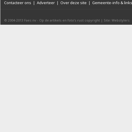
Contacteer ons
|
Adverteer
|
Over deze site
|
Gemeente-info & link
© 2004-2013
Faes nv
-
Op de artikels en foto’s rust copyright
|
Site: Webstylers