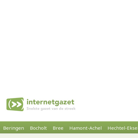
Beringen
Bocholt
Bree
Hamont-Achel
Hechtel-Ekse