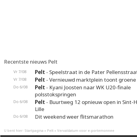
Recentste nieuws Pelt
Pelt
- Speelstraat in de Pater Pellensstraa
Vr 7/08
Pelt
- Vernieuwd marktplein toont groene
Vr 7/08
Pelt
- Kyani Joosten naar WK U20-finale
Do 6/08
polsstokspringen
Pelt
- Buurtweg 12 opnieuw open in Sint-H
Do 6/08
Lille
Dit weekend weer flitsmarathon
Do 6/08
U bent hier:
Startpagina
»
Pelt
»
Vervaldatum voor e-portemonnee