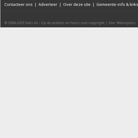
Contacteer ons
|
Adverteer
|
Over deze site
|
Gemeente-info & link
© 2004-2013
Faes nv
-
Op de artikels en foto’s rust copyright
|
Site: Webstylers