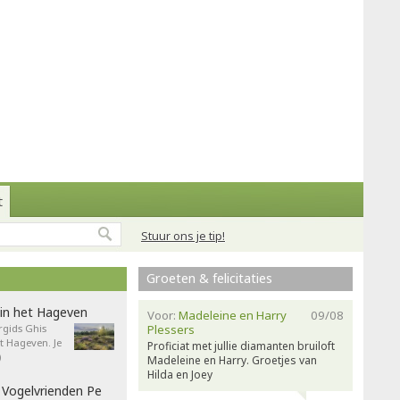
t
Stuur ons je tip!
Groeten & felicitaties
in het Hageven
Voor:
Madeleine en Harry
09/08
gids Ghis
Plessers
 Hageven. Je
Proficiat met jullie diamanten bruiloft
)
Madeleine en Harry. Groetjes van
Hilda en Joey
 Vogelvrienden Pe