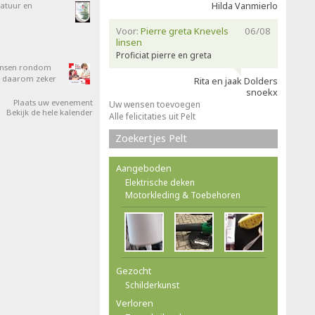
atuur en
Hilda Vanmierlo
Voor:
Pierre greta Knevels
06/08
linsen
Proficiat pierre en greta
mensen rondom
om daarom zeker
Rita en jaak Dolders
snoekx
Plaats uw evenement
Uw wensen toevoegen
Bekijk de hele kalender
Alle felicitaties uit Pelt
Zoekertjes Pelt
Aangeboden
Elektrische deken
Motorkleding & Toebehoren
Gezocht
Schilderkunst
Verloren