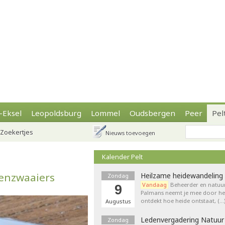
-Eksel
Leopoldsburg
Lommel
Oudsbergen
Peer
Pel
Zoekertjes
Nieuws toevoegen
Kalender Pelt
genzwaaiers
Heilzame heidewandeling 
Zondag
Vandaag
Beheerder en natuur
9
Palmans neemt je mee door het
ontdekt hoe heide ontstaat, (…
Augustus
Ledenvergadering Natuur
Zondag