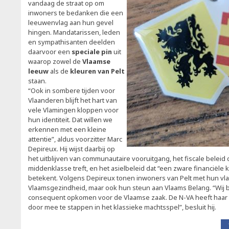
vandaag de straat op om
inwoners te bedanken die een
leeuwenvlag aan hun gevel
hingen. Mandatarissen, leden
en sympathisanten deelden
daarvoor een
speciale pin
uit
waarop zowel de
Vlaamse
leeuw
als de
kleuren van Pelt
staan.
“Ook in sombere tijden voor
Vlaanderen blijft het hart van
vele Vlamingen kloppen voor
hun identiteit. Dat willen we
erkennen met een kleine
attentie”, aldus voorzitter Marc
Depireux. Hij wijst daarbij op
het uitblijven van communautaire vooruitgang, het fiscale beleid
middenklasse treft, en het asielbeleid dat “een zware financiële
betekent. Volgens Depireux tonen inwoners van Pelt met hun vla
Vlaamsgezindheid, maar ook hun steun aan Vlaams Belang. “Wij bli
consequent opkomen voor de Vlaamse zaak. De N-VA heeft haar 
door mee te stappen in het klassieke machtsspel”, besluit hij.