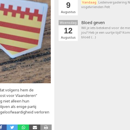
Vandaag
Ledenvergadering N
9
vogelvrienden Pelt
Augustus
Bloed geven
Woensdag
Wil je iets betekend voor de 
12
jou? Heb je een uurtje tijd? K
bloed (…)
Augustus
 dat volgens hem de
 kost voor Vlaanderen”
g niet alleen hun
jven als enige partij
geloofwaardigheid verloren