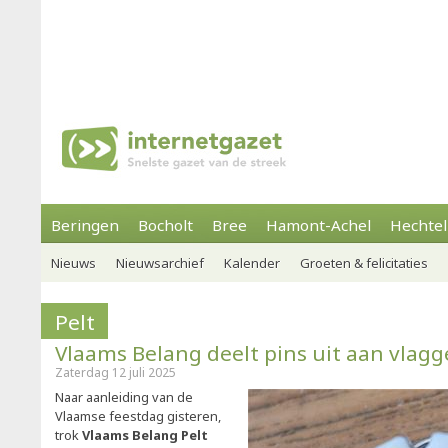
Beringen
Bocholt
Bree
Hamont-Achel
Hechtel
Nieuws
Nieuwsarchief
Kalender
Groeten & felicitaties
Pelt
Vlaams Belang deelt pins uit aan vlag
Zaterdag 12 juli 2025
Naar aanleiding van de
Vlaamse feestdag gisteren,
trok
Vlaams Belang Pelt