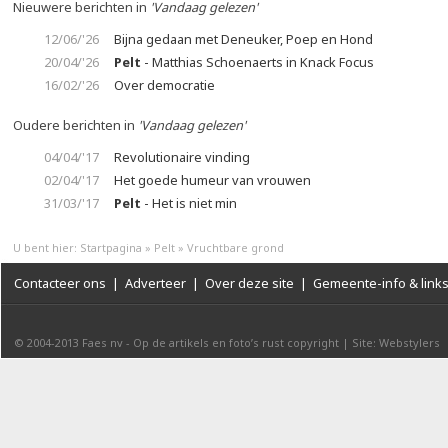
Nieuwere berichten in
'Vandaag gelezen'
12/06/'26
Bijna gedaan met Deneuker, Poep en Hond
20/04/'26
Pelt
- Matthias Schoenaerts in Knack Focus
16/02/'26
Over democratie
Oudere berichten in
'Vandaag gelezen'
04/04/'17
Revolutionaire vinding
02/04/'17
Het goede humeur van vrouwen
31/03/'17
Pelt
- Het is niet min
U bent hier:
Startpagina
»
Pelt
»
Vruchtbare grond
Contacteer ons
|
Adverteer
|
Over deze site
|
Gemeente-info & link
© 2004-2013
Faes nv
-
Op de artikels en foto’s rust copyright
|
Site: Webstylers