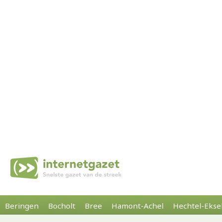
Beringen
Bocholt
Bree
Hamont-Achel
Hechtel-Ekse