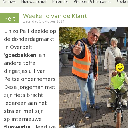
Nieuws
Nieuwsarchief
Kalender
Groeten & felicitaties
Zoeker
Weekend van de Klant
Pelt
Zaterdag 5 oktober 2024
Unizo Pelt deelde op
de donderdagmarkt
in Overpelt
'
goedzakken
' en
andere toffe
dingetjes uit van
Peltse ondernemers.
Deze jongeman met
zijn fiets bracht
iedereen aan het
stralen met zijn
splinternieuwe
fluovestje
. Heerlijke