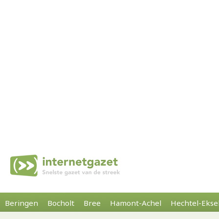
Beringen
Bocholt
Bree
Hamont-Achel
Hechtel-Ekse