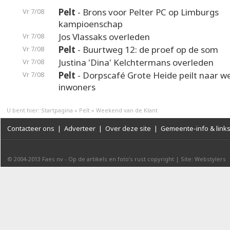
Pelt
- Brons voor Pelter PC op Limburgs
Vr 7/08
kampioenschap
Jos Vlassaks overleden
Vr 7/08
Pelt
- Buurtweg 12: de proef op de som
Vr 7/08
Justina 'Dina' Kelchtermans overleden
Vr 7/08
Pelt
- Dorpscafé Grote Heide peilt naar 
Vr 7/08
inwoners
U bent hier:
Startpagina
»
Pelt
»
Weekend van de Klant
Contacteer ons
|
Adverteer
|
Over deze site
|
Gemeente-info & link
© 2004-2013
Faes nv
-
Op de artikels en foto’s rust copyright
|
Site: Webstylers