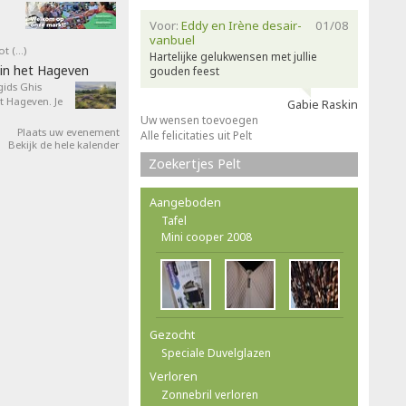
Voor:
Eddy en Irène desair-
01/08
vanbuel
ot (…)
Hartelijke gelukwensen met jullie
in het Hageven
gouden feest
ids Ghis
 Hageven. Je
Gabie Raskin
Uw wensen toevoegen
Plaats uw evenement
Alle felicitaties uit Pelt
Bekijk de hele kalender
Zoekertjes Pelt
Aangeboden
Tafel
Mini cooper 2008
Gezocht
Speciale Duvelglazen
Verloren
Zonnebril verloren