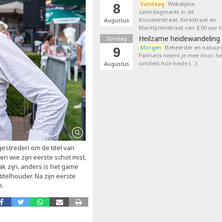
Vandaag
Wekelijkse
8
zaterdagmarkt in de
Kloosterstraat, Kerkstraat en
Augustus
Marktpleinstraat van 8.00 uur t
Heilzame heidewandeling 
Zondag
Morgen
Beheerder en natuurg
9
Palmans neemt je mee door het
ontdekt hoe heide (…)
Augustus
gestreden om de titel van
en wie zijn eerste schot mist,
ak zijn, anders is het game
titelhouder. Na zijn eerste
n.