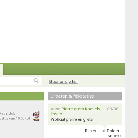
t
Stuur ons je tip!
Groeten & felicitaties
Voor:
Pierre greta Knevels
06/08
 Padelclub
linsen
stus van 10:00 tot
Proficiat pierre en greta
Rita en jaak Dolders
t
snoekx