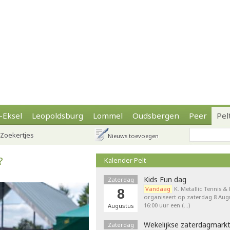
-Eksel
Leopoldsburg
Lommel
Oudsbergen
Peer
Pel
Zoekertjes
Nieuws toevoegen
?
Kalender Pelt
Kids Fun dag
Zaterdag
Vandaag
K. Metallic Tennis &
8
organiseert op zaterdag 8 Augu
16:00 uur een (…)
Augustus
Wekelijkse zaterdagmark
Zaterdag