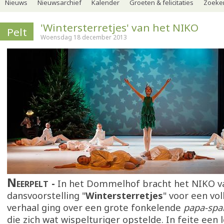
Nieuws
Nieuwsarchief
Kalender
Groeten & felicitaties
Zoeker
'Wintersterretjes' van het NIKO
Pelt
Woensdag 18 december 2013
Neerpelt
In het Dommelhof bracht het NIKO v
dansvoorstelling "
Wintersterretjes
" voor een vol
verhaal ging over een grote fonkelende
papa-spa
die zich wat wispelturiger opstelde. In feite een