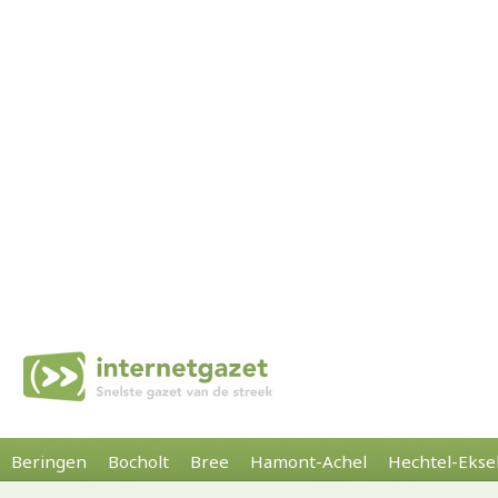
Beringen
Bocholt
Bree
Hamont-Achel
Hechtel-Ekse