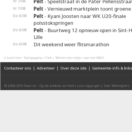
Pelt
- Speelstraat in de Pater Pellensstraa
Vr 7/08
Pelt
- Vernieuwd marktplein toont groene
Vr 7/08
Pelt
- Kyani Joosten naar WK U20-finale
Do 6/08
polsstokspringen
Pelt
- Buurtweg 12 opnieuw open in Sint-H
Do 6/08
Lille
Dit weekend weer flitsmarathon
Do 6/08
U bent hier:
Startpagina
»
Pelt
»
'Wintersterretjes' van het NIKO
Contacteer ons
|
Adverteer
|
Over deze site
|
Gemeente-info & link
© 2004-2013
Faes nv
-
Op de artikels en foto’s rust copyright
|
Site: Webstylers