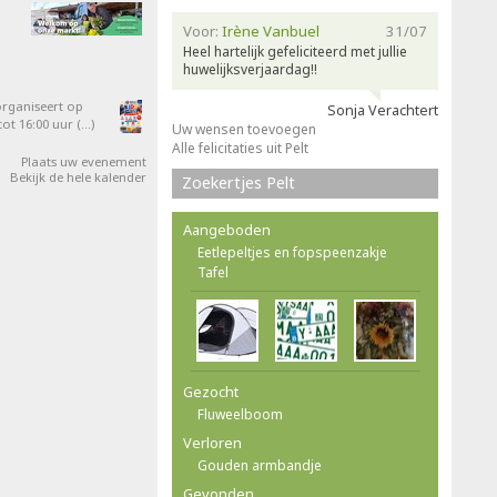
Voor:
Irène Vanbuel
31/07
Heel hartelijk gefeliciteerd met jullie
huwelijksverjaardag!!
organiseert op
Sonja Verachtert
ot 16:00 uur (…)
Uw wensen toevoegen
Alle felicitaties uit Pelt
Plaats uw evenement
Bekijk de hele kalender
Zoekertjes Pelt
Aangeboden
Eetlepeltjes en fopspeenzakje
Tafel
Gezocht
Fluweelboom
Verloren
Gouden armbandje
Gevonden