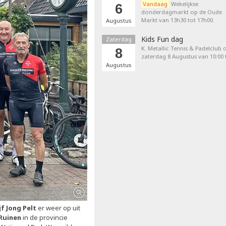
Vandaag
Wekelijkse
6
donderdagmarkt op de Oude
Markt van 13h30 tot 17h00.
Augustus
Kids Fun dag
Zaterdag
K. Metallic Tennis & Padelclub 
8
zaterdag 8 Augustus van 10:00 t
Augustus
jf Jong Pelt
er weer op uit
Ruinen
in de provincie