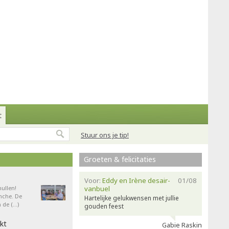
t
Stuur ons je tip!
Groeten & felicitaties
Voor:
Eddy en Irène desair-
01/08
ullen!
vanbuel
nche. De
Hartelijke gelukwensen met jullie
 de (…)
gouden feest
kt
Gabie Raskin