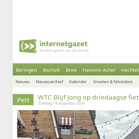
Beringen
Bocholt
Bree
Hamont-Achel
Hechtel
Nieuws
Nieuwsarchief
Kalender
Groeten & felicitaties
WTC Blijf Jong op driedaagse fie
Pelt
Zondag 18 augustus 2024