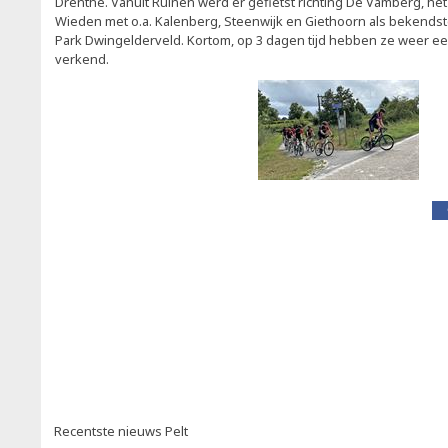
Drenthe. Vanuit Ruinen werd er gefietst richting De Vamberg, he
Wieden met o.a. Kalenberg, Steenwijk en Giethoorn als bekendst
Park Dwingelderveld. Kortom, op 3 dagen tijd hebben ze weer e
verkend.
Recentste nieuws Pelt