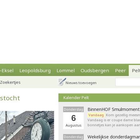
-Eksel
Leopoldsburg
Lommel
Oudsbergen
Peer
Pel
Zoekertjes
Nieuws toevoegen
tstocht
Kalender Pelt
BinnenHOF Smulmoment
Donderdag
Vandaag
Kom gezellig meesm
6
Vandaag is er coupe dame bla
bonnetjes kan je aankopen aan
Augustus
Wekelijkse donderdagmar
Donderdag