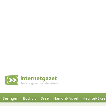
Beringen
Bocholt
Bree
Hamont-Achel
Hechtel-Ekse