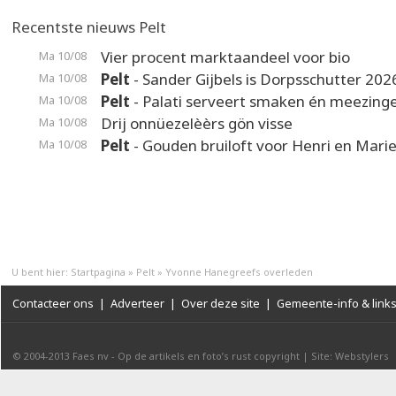
Recentste nieuws Pelt
Vier procent marktaandeel voor bio
Ma 10/08
Pelt
- Sander Gijbels is Dorpsschutter 202
Ma 10/08
Pelt
- Palati serveert smaken én meezing
Ma 10/08
Drij onnüezelèèrs gön visse
Ma 10/08
Pelt
- Gouden bruiloft voor Henri en Mari
Ma 10/08
U bent hier:
Startpagina
»
Pelt
»
Yvonne Hanegreefs overleden
Contacteer ons
|
Adverteer
|
Over deze site
|
Gemeente-info & link
© 2004-2013
Faes nv
-
Op de artikels en foto’s rust copyright
|
Site: Webstylers