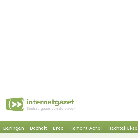
Beringen
Bocholt
Bree
Hamont-Achel
Hechtel-Ekse