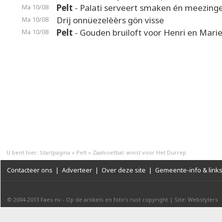
Pelt
- Palati serveert smaken én meezing
Ma 10/08
Drij onnüezelèèrs gön visse
Ma 10/08
Pelt
- Gouden bruiloft voor Henri en Mari
Ma 10/08
U bent hier:
Startpagina
»
Pelt
»
Zaalvoetbal: winst voor Het Durrep
Contacteer ons
|
Adverteer
|
Over deze site
|
Gemeente-info & link
© 2004-2013
Faes nv
-
Op de artikels en foto’s rust copyright
|
Site: Webstylers