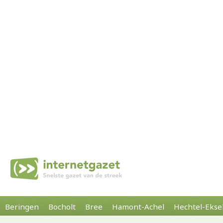
Beringen
Bocholt
Bree
Hamont-Achel
Hechtel-Ekse