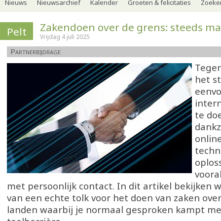
Nieuws
Nieuwsarchief
Kalender
Groeten & felicitaties
Zoeker
Zakendoen over de grens: steeds ma
Pelt
Vrijdag 4 juli 2025
Partnerbijdrage
Tegen
het s
eenvo
inter
te do
dankzi
onlin
techn
oplos
voora
met persoonlijk contact. In dit artikel bekijken
van een echte tolk voor het doen van zaken over
landen waarbij je normaal gesproken kampt me