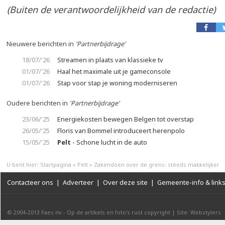
(Buiten de verantwoordelijkheid van de redactie)
Nieuwere berichten in
'Partnerbijdrage'
18/07/'26
Streamen in plaats van klassieke tv
01/07/'26
Haal het maximale uit je gameconsole
01/07/'26
Stap voor stap je woning moderniseren
Oudere berichten in
'Partnerbijdrage'
23/06/'25
Energiekosten bewegen Belgen tot overstap
26/05/'25
Floris van Bommel introduceert herenpolo
15/05/'25
Pelt
- Schone lucht in de auto
U bent hier:
Startpagina
»
Pelt
»
Zakendoen over de grens: steeds makkelijker
Contacteer ons
|
Adverteer
|
Over deze site
|
Gemeente-info & link
© 2004-2013
Faes nv
-
Op de artikels en foto’s rust copyright
|
Site: Webstylers