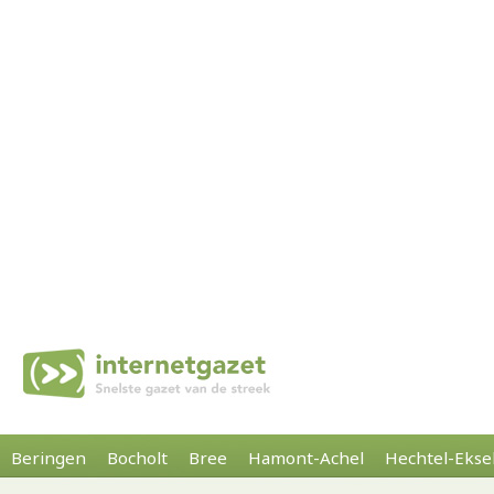
Beringen
Bocholt
Bree
Hamont-Achel
Hechtel-Ekse