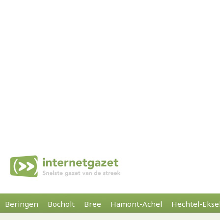
Beringen
Bocholt
Bree
Hamont-Achel
Hechtel-Ekse