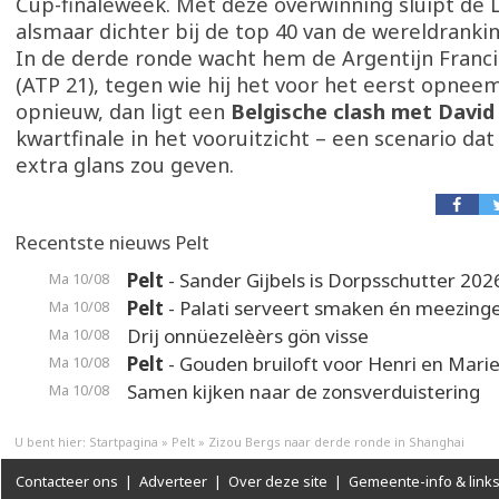
Cup-finaleweek. Met deze overwinning sluipt de
alsmaar dichter bij de top 40 van de wereldrankin
In de derde ronde wacht hem de Argentijn Franc
(ATP 21), tegen wie hij het voor het eerst opnee
opnieuw, dan ligt een
Belgische clash met David
kwartfinale in het vooruitzicht – een scenario dat
extra glans zou geven.
Recentste nieuws Pelt
Pelt
- Sander Gijbels is Dorpsschutter 202
Ma 10/08
Pelt
- Palati serveert smaken én meezing
Ma 10/08
Drij onnüezelèèrs gön visse
Ma 10/08
Pelt
- Gouden bruiloft voor Henri en Mari
Ma 10/08
Samen kijken naar de zonsverduistering
Ma 10/08
U bent hier:
Startpagina
»
Pelt
»
Zizou Bergs naar derde ronde in Shanghai
Contacteer ons
|
Adverteer
|
Over deze site
|
Gemeente-info & link