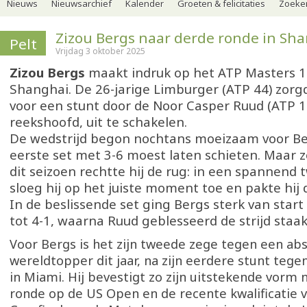
Nieuws
Nieuwsarchief
Kalender
Groeten & felicitaties
Zoeker
Zizou Bergs naar derde ronde in Sh
Pelt
Vrijdag 3 oktober 2025
Zizou Bergs
maakt indruk op het ATP Masters 1
Shanghai. De 26-jarige Limburger (ATP 44) zor
voor een stunt door de Noor Casper Ruud (ATP 12
reekshoofd, uit te schakelen.
De wedstrijd begon nochtans moeizaam voor Ber
eerste set met 3-6 moest laten schieten. Maar z
dit seizoen rechtte hij de rug: in een spannend 
sloeg hij op het juiste moment toe en pakte hij 
In de beslissende set ging Bergs sterk van start e
tot 4-1, waarna Ruud geblesseerd de strijd staak
Voor Bergs is het zijn tweede zege tegen een ab
wereldtopper dit jaar, na zijn eerdere stunt teg
in Miami. Hij bevestigt zo zijn uitstekende vorm n
ronde op de US Open en de recente kwalificatie 