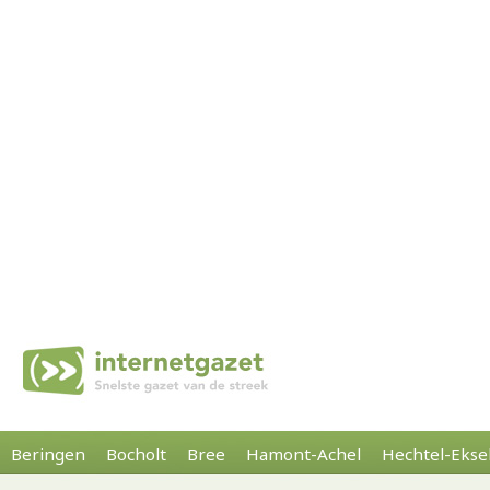
Beringen
Bocholt
Bree
Hamont-Achel
Hechtel-Ekse