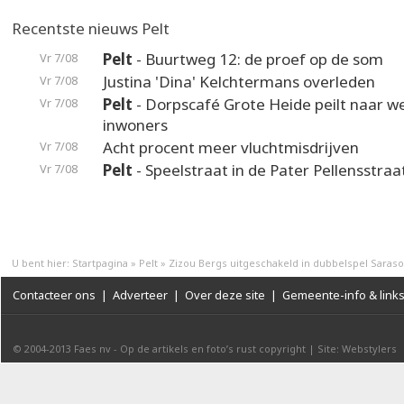
Recentste nieuws Pelt
Pelt
- Buurtweg 12: de proef op de som
Vr 7/08
Justina 'Dina' Kelchtermans overleden
Vr 7/08
Pelt
- Dorpscafé Grote Heide peilt naar 
Vr 7/08
inwoners
Acht procent meer vluchtmisdrijven
Vr 7/08
Pelt
- Speelstraat in de Pater Pellensstraa
Vr 7/08
U bent hier:
Startpagina
»
Pelt
»
Zizou Bergs uitgeschakeld in dubbelspel Saraso
Contacteer ons
|
Adverteer
|
Over deze site
|
Gemeente-info & link
© 2004-2013
Faes nv
-
Op de artikels en foto’s rust copyright
|
Site: Webstylers