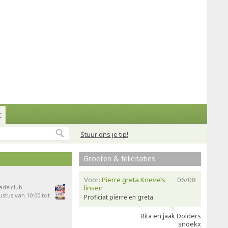
t
Stuur ons je tip!
Groeten & felicitaties
Voor:
Pierre greta Knevels
06/08
Padelclub
linsen
stus van 10:00 tot
Proficiat pierre en greta
Rita en jaak Dolders
t
snoekx