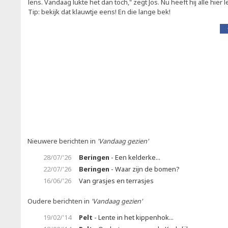
lens. Vandaag lukte het dan toch," zegt Jos. Nu heeft hij alle hie
Tip: bekijk dat klauwtje eens! En die lange bek!
Nieuwere berichten in
'Vandaag gezien'
28/07/'26
Beringen
- Een kelderke...
22/07/'26
Beringen
- Waar zijn de bomen?
16/06/'26
Van grasjes en terrasjes
Oudere berichten in
'Vandaag gezien'
19/02/'14
Pelt
- Lente in het kippenhok...