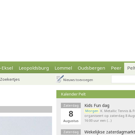
-Eksel
Leopoldsburg
Lommel
Oudsbergen
Peer
Pel
Zoekertjes
Nieuws toevoegen
Kalender Pelt
Kids Fun dag
Zaterdag
Morgen
K. Metallic Tennis & 
8
organiseert op zaterdag 8 Augu
16:00 uur een (…)
Augustus
Wekelijkse zaterdagmark
Zaterdag