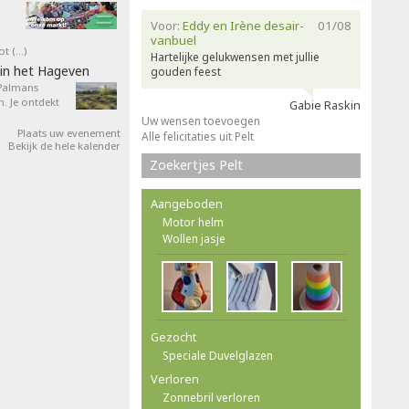
Voor:
Eddy en Irène desair-
01/08
vanbuel
ot (…)
Hartelijke gelukwensen met jullie
in het Hageven
gouden feest
 Palmans
. Je ontdekt
Gabie Raskin
Uw wensen toevoegen
Plaats uw evenement
Alle felicitaties uit Pelt
Bekijk de hele kalender
Zoekertjes Pelt
Aangeboden
Motor helm
Wollen jasje
Gezocht
Speciale Duvelglazen
Verloren
Zonnebril verloren