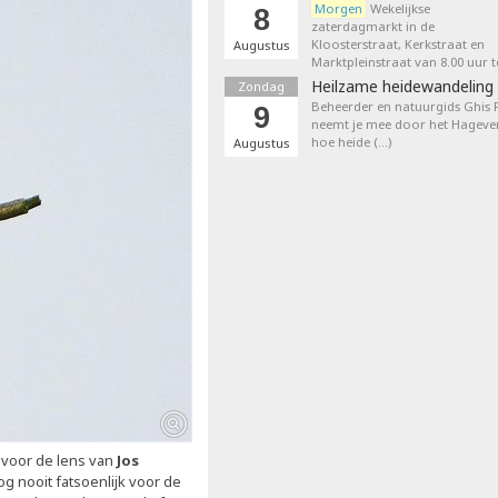
Morgen
Wekelijkse
8
zaterdagmarkt in de
Kloosterstraat, Kerkstraat en
Augustus
Marktpleinstraat van 8.00 uur t
Heilzame heidewandeling 
Zondag
Beheerder en natuurgids Ghis
9
neemt je mee door het Hageven
hoe heide (…)
Augustus
t
voor de lens van
Jos
nog nooit fatsoenlijk voor de