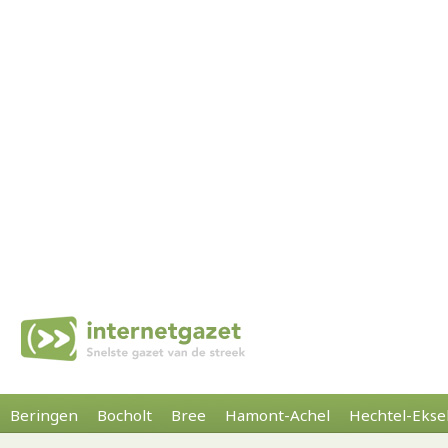
Beringen
Bocholt
Bree
Hamont-Achel
Hechtel-Ekse