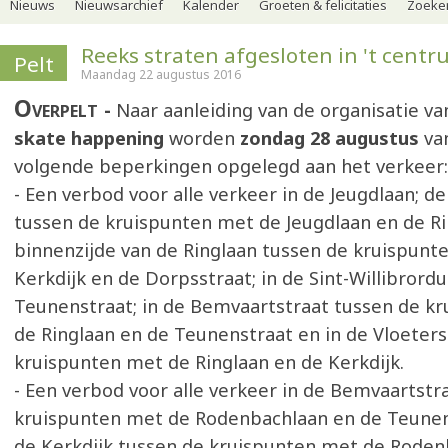
Nieuws
Nieuwsarchief
Kalender
Groeten & felicitaties
Zoeker
Reeks straten afgesloten in 't cent
Pelt
Maandag 22 augustus 2016
Overpelt
Naar aanleiding van de organisatie v
skate happening
worden
zondag 28 augustus
va
volgende beperkingen opgelegd aan het verkeer:
- Een verbod voor alle verkeer in de Jeugdlaan; de
tussen de kruispunten met de Jeugdlaan en de Ri
binnenzijde van de Ringlaan tussen de kruispunt
Kerkdijk en de Dorpsstraat; in de Sint-Willibrordu
Teunenstraat; in de Bemvaartstraat tussen de k
de Ringlaan en de Teunenstraat en in de Vloeters
kruispunten met de Ringlaan en de Kerkdijk.
- Een verbod voor alle verkeer in de Bemvaartstr
kruispunten met de Rodenbachlaan en de Teunen
de Kerkdijk tussen de kruispunten met de Roden