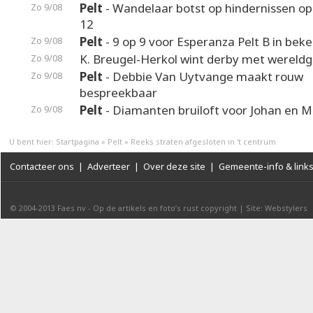
Pelt
- Wandelaar botst op hindernissen o
Zo 9/08
12
Pelt
- 9 op 9 voor Esperanza Pelt B in beke
Zo 9/08
K. Breugel-Herkol wint derby met wereldg
Zo 9/08
Pelt
- Debbie Van Uytvange maakt rouw
Zo 9/08
bespreekbaar
Pelt
- Diamanten bruiloft voor Johan en M
Zo 9/08
U bent hier:
Startpagina
»
Pelt
»
Reeks straten afgesloten in 't centrum
Contacteer ons
|
Adverteer
|
Over deze site
|
Gemeente-info & link
© 2004-2013
Faes nv
-
Op de artikels en foto’s rust copyright
|
Site: Webstylers