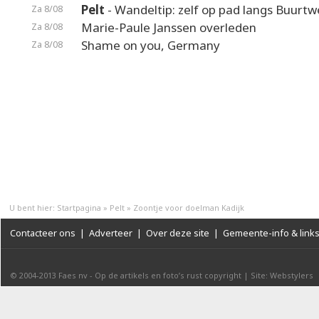
Pelt
- Wandeltip: zelf op pad langs Buurt
Za 8/08
Marie-Paule Janssen overleden
Za 8/08
Shame on you, Germany
Za 8/08
U bent hier:
Startpagina
»
Pelt
»
Zoontje voor doelman Kadijk
Contacteer ons
|
Adverteer
|
Over deze site
|
Gemeente-info & link
© 2004-2013
Faes nv
-
Op de artikels en foto’s rust copyright
|
Site: Webstylers