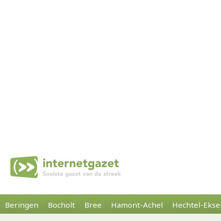
Beringen
Bocholt
Bree
Hamont-Achel
Hechtel-Ekse