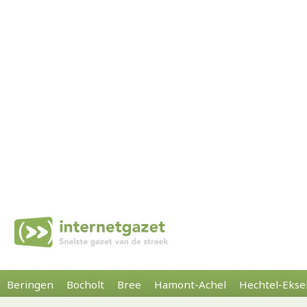
Beringen
Bocholt
Bree
Hamont-Achel
Hechtel-Ekse