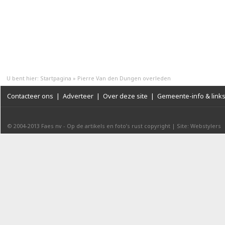
U bent hier:
Startpagina
»
Pierre Van den Dungen overleden
Contacteer ons
|
Adverteer
|
Over deze site
|
Gemeente-info & link
© 2004-2013
Faes nv
-
Op de artikels en foto’s rust copyright
|
Site: Webstylers