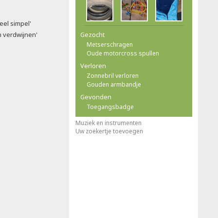
eel simpel'
n verdwijnen'
Gezocht
Metserschragen
Oude motorcross spullen
Verloren
Zonnebril verloren
Gouden armbandje
Gevonden
Toegangsbadge
Muziek en instrumenten
Uw zoekertje toevoegen