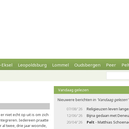
-Eksel
Leopoldsburg
Lommel
Oudsbergen
Peer
Pel
Vandaag gelezen
Nieuwere berichten in
'Vandaag gelezen'
07/08/'26
Religieuzen leven lange
 niet echt op uit is om zich
12/06/'26
Bijna gedaan met Deneu
integreren. Iedereen praatte
20/04/'26
Pelt
- Matthias Schoenae
 al twee, drie jaar woonde,