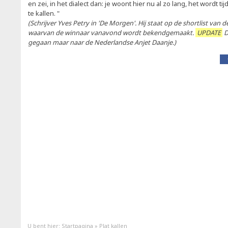
en zei, in het dialect dan: je woont hier nu al zo lang, het wordt tij
te kallen. "
(Schrijver Yves Petry in 'De Morgen'. Hij staat op de shortlist van de 
waarvan de winnaar vanavond wordt bekendgemaakt.
UPDATE
D
gegaan maar naar de Nederlandse Anjet Daanje.)
U bent hier:
Startpagina
»
Plat kallen