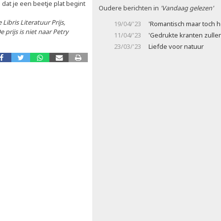
d dat je een beetje plat begint
Oudere berichten in
'Vandaag gelezen'
Libris Literatuur Prijs,
19/04/'23
'Romantisch maar toch h
e prijs is niet naar Petry
11/04/'23
'Gedrukte kranten zulle
23/03/'23
Liefde voor natuur