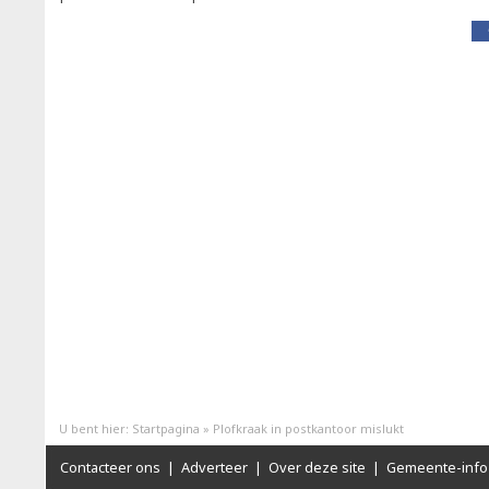
U bent hier:
Startpagina
»
Plofkraak in postkantoor mislukt
Contacteer ons
|
Adverteer
|
Over deze site
|
Gemeente-info 