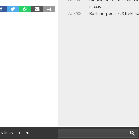
missie
Za 8/08
Bosland-podcast 3 trekt na
& links
|
GDPR