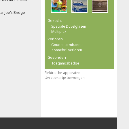
ar Joe’s Bridge
Gezocht
Speciale Duvelglazen
Multiplex
Verloren
Gouden armbandje
Zonnebril verloren
Gevonden
Toegangsbadge
Elektrische apparaten
Uw zoekertje toevoegen