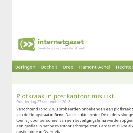
Beringen
Bocholt
Bree
Hamont-Achel
Hechtel
Plofkraak in postkantoor mislukt
Donderdag 27 september 2018
Vanochtend rond 2.45u probeerden onbekenden een plofkraak te
aan de Hoogstraat in
Bree.
Dat mislukte echter. De daders sloeg
toen zij door personeel van een beveiligingsfirma werden opgem
een gasfles in het postkantoor achtergelaten. Eerder mislukte al 
postkantoor in Overpelt.