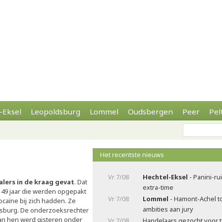
-Eksel
Leopoldsburg
Lommel
Oudsbergen
Peer
Pel
Het recentste nieuws
Vr 7/08
Hechtel-Eksel
- Panini-ru
lers in de kraag gevat
. Dat
extra-time
49 jaar die werden opgepakt
Vr 7/08
Lommel
- Hamont-Achel t
caïne bij zich hadden. Ze
ambities aan jury
dsburg. De onderzoeksrechter
an hen werd gisteren onder
Vr 7/08
Handelaars gezocht voor t