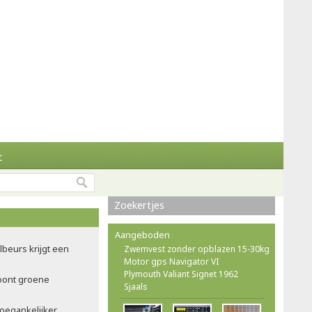
t
Zoekertjes
Aangeboden
ilbeurs krijgt een
Zwemvest zonder opblazen 15-30kg
Motor gps Navigator VI
Plymouth Valiant Signet 1962
oont groene
Sjaals
oegankelijker