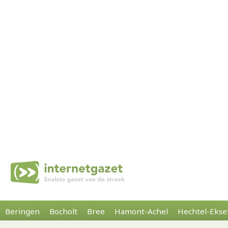
Beringen
Bocholt
Bree
Hamont-Achel
Hechtel-Ekse