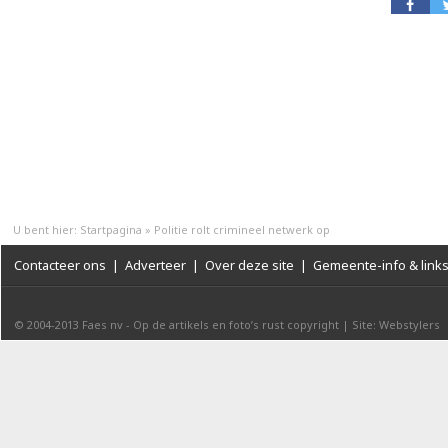
U bent hier:
Startpagina
»
Politie rolt crimineel netwerk op
Contacteer ons
|
Adverteer
|
Over deze site
|
Gemeente-info & link
© 2004-2013
Faes nv
-
Op de artikels en foto’s rust copyright
|
Site: Webstylers