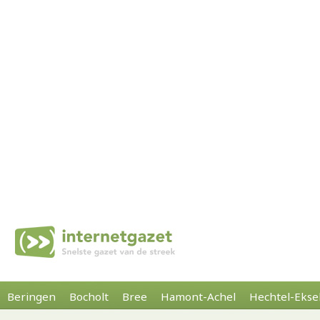
Beringen
Bocholt
Bree
Hamont-Achel
Hechtel-Ekse