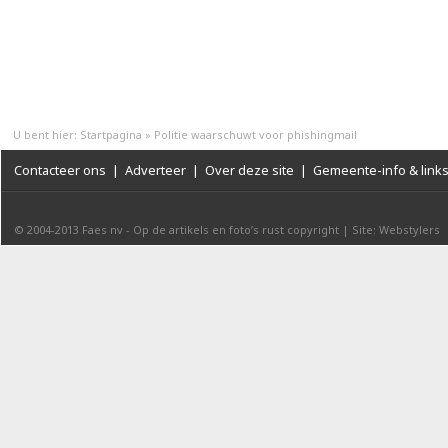
U bent hier:
Startpagina
»
Politie waarschuwt voor phishingmail
Contacteer ons
|
Adverteer
|
Over deze site
|
Gemeente-info & link
© 2004-2013
Faes nv
-
Op de artikels en foto’s rust copyright
|
Site: Webstylers