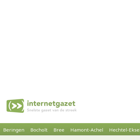
Beringen
Bocholt
Bree
Hamont-Achel
Hechtel-Ekse