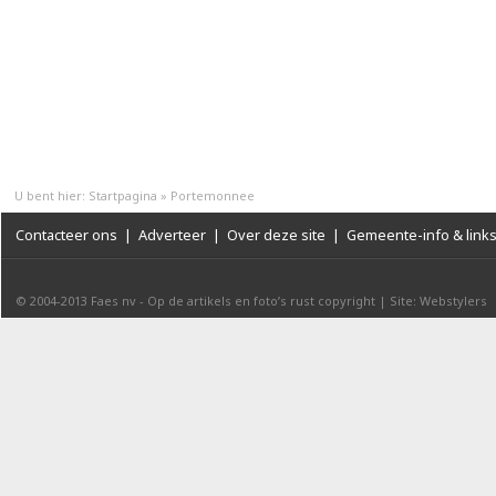
U bent hier:
Startpagina
»
Portemonnee
Contacteer ons
|
Adverteer
|
Over deze site
|
Gemeente-info & link
© 2004-2013
Faes nv
-
Op de artikels en foto’s rust copyright
|
Site: Webstylers