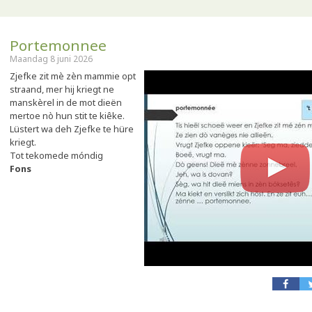
Portemonnee
Maandag 8 juni 2026
Zjefke zit mè zèn mammie opt
straand, mer hij kriegt ne
manskèrel in de mot dieën
mertoe nò hun stit te kiêke.
Lüstert wa deh Zjefke te hüre
kriegt.
Tot tekomede móndig
Fons